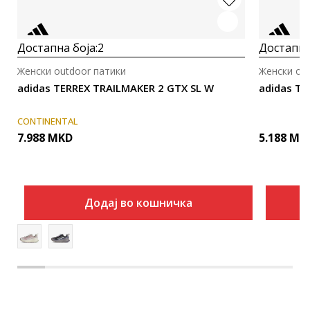
Достапна боја:
2
Достапна
Женски outdoor патики
Женски ou
adidas TERREX TRAILMAKER 2 GTX SL W
adidas T
CONTINENTAL
7.988
MKD
5.188
MK
Додај во кошничка