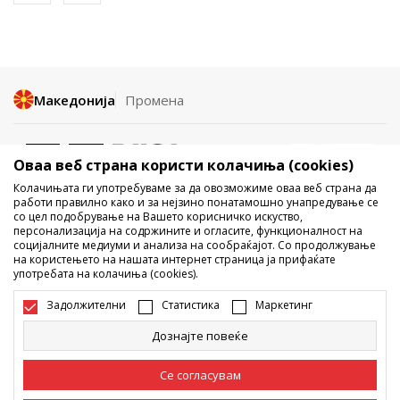
Македонија
Промена
Оваа веб страна користи колачиња (cookies)
Колачињата ги употребуваме за да овозможиме оваа веб страна да
работи правилно како и за нејзино понатамошно унапредување се
со цел подобрување на Вашето корисничко искуство,
Не е дозволено превземање или користење на содржината од
персонализација на содржините и огласите, функционалност на
социјалните медиуми и анализа на сообраќајот. Со продолжување
интернет страните на Sport Vision, делумно или целосно a се
на користењето на нашата интернет страница ја прифаќате
однесува на логоа, трговски марки, комерцијални содржини, ниту
употребата на колачиња (cookies).
истите да се отстапуваат на трети лица, јавно да се објавуваат или да
се користат за било какви цели, без писмена согласност од БДС.МК
Задолжителни
Статистика
Маркетинг
ДООЕЛ.
Настојуваме да бидеме што попрецизни во описот на производот,
Дознајте повеќе
фотографијата и самата цена, но не можеме да гарантираме дака
сите информации се комплетни и без грешка. Сите прикажани
производи на сајтот се дел од нашата понуда, но не се подразбира
Се согласувам
дека мораат да се достапни во секој момент. Достапноста на
производите може да ја проверите и на телефонскиот број 02 3055