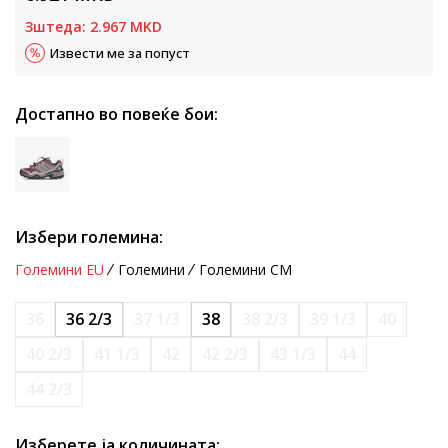
Зштеда:
2.967
MKD
Извести ме за попуст
Достапно во повеќе бои:
Избери големина:
Големини EU
Големини
Големини CM
36
36 2/3
37 1/3
38
38 2/3
39 1/3
40
40 2/3
41 1/3
42
42 2/3
43 1/3
44
44 2/3
Изберете ја количината: