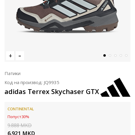
Патики
Код на производ:
JQ9935
adidas Terrex Skychaser GTX
CONTINENTAL
Попуст
30
%
9.888
MKD
6.921
MKD