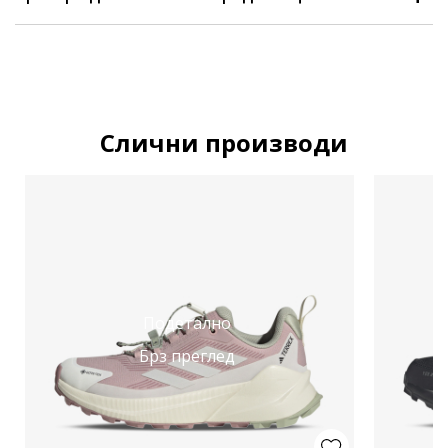
Слични производи
Подетално
Брз преглед