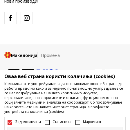
нови производи!
Македонија
Промена
Оваа веб страна користи колачиња (cookies)
Колачињата ги употребуваме за да овозможиме оваа веб страна да
работи правилно како и за нејзино понатамошно унапредување се
со цел подобрување на Вашето корисничко искуство,
Не е дозволено превземање или користење на содржината од
персонализација на содржините и огласите, функционалност на
социјалните медиуми и анализа на сообраќајот. Со продолжување
интернет страните на Sport Vision, делумно или целосно a се
на користењето на нашата интернет страница ја прифаќате
однесува на логоа, трговски марки, комерцијални содржини, ниту
употребата на колачиња (cookies).
истите да се отстапуваат на трети лица, јавно да се објавуваат или да
се користат за било какви цели, без писмена согласност од БДС.МК
Задолжителни
Статистика
Маркетинг
ДООЕЛ.
Настојуваме да бидеме што попрецизни во описот на производот,