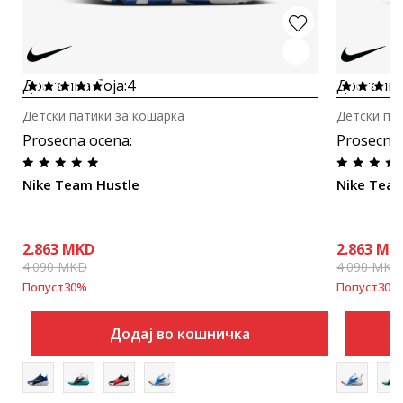
Достапна боја:
4
Достапна
Детски патики за кошарка
Детски па
Prosecna ocena
:
Prosecna
Nike Team Hustle
Nike Team
2.863
MKD
2.863
MK
4.090
MKD
4.090
MKD
Попуст
30
%
Попуст
30
%
Додај во кошничка