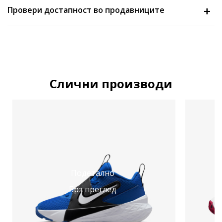
Провери достапност во продавниците
Слични производи
Подетално
Брз преглед