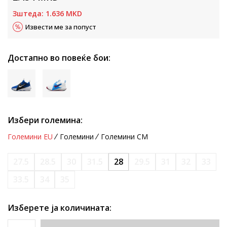
Зштеда:
1.636
MKD
Извести ме за попуст
Достапно во повеќе бои:
Избери големина:
Големини EU
Големини
Големини CM
27.5
28.5
30
31.5
28
29.5
31
32
33
33.5
34
35
Изберете ја количината: