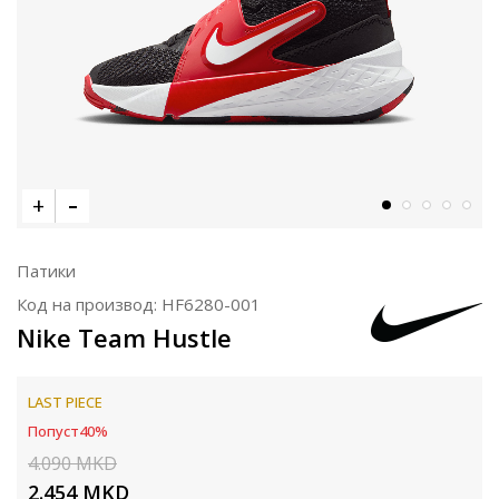
Патики
Код на производ:
HF6280-001
Nike Team Hustle
LAST PIECE
Попуст
40
%
4.090
MKD
2.454
MKD