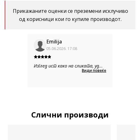
Прикажаните оценки се преземени исклучиво
од корисници кои го купиле производот.
Emilija
05.06.2026. 17:08
Изглед ист како на сликата, уд
...
Види повеќе
Слични производи