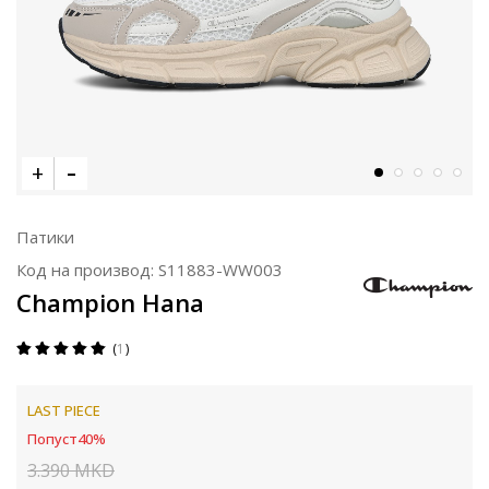
Патики
Код на производ:
S11883-WW003
Champion Hana
1
LAST PIECE
Попуст
40
%
3.390
MKD