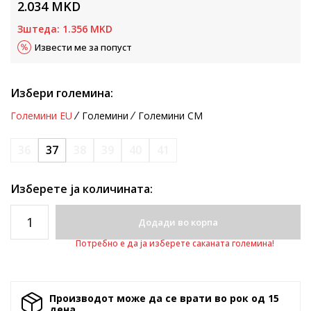
2.034
MKD
Зштеда:
1.356
MKD
Извести ме за попуст
Избери големина:
Големини EU
Големини
Големини CM
36
37
38
39
40
41
Изберете ја количината:
Додади во корпа
Потребно е да ја изберете саканата големина!
Производот може да се врати во рок од 15
денa