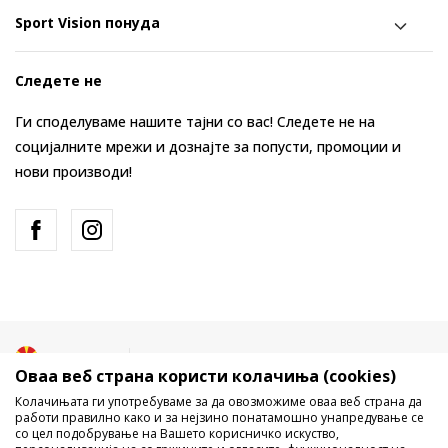
Sport Vision понуда
Следете не
Ги споделуваме нашите тајни со вас! Следете не на
социјалните мрежи и дознајте за попусти, промоции и
нови производи!
Македонија
Промена
Оваа веб страна користи колачиња (cookies)
Колачињата ги употребуваме за да овозможиме оваа веб страна да
работи правилно како и за нејзино понатамошно унапредување се
со цел подобрување на Вашето корисничко искуство,