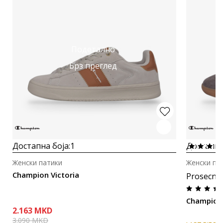
Подетално
Брз преглед
Достапна боја:
1
Достапна
Женски патики
Женски па
Champion Victoria
Prosecna
Champion 
2.163
MKD
3.090
MKD