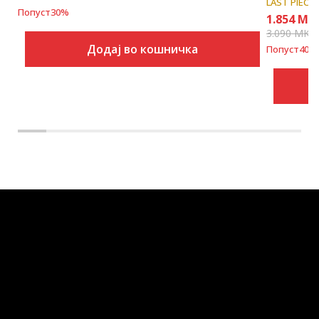
LAST PIECE
Попуст
30
%
1.854
MK
3.090
MKD
Додај во кошничка
Попуст
40
%