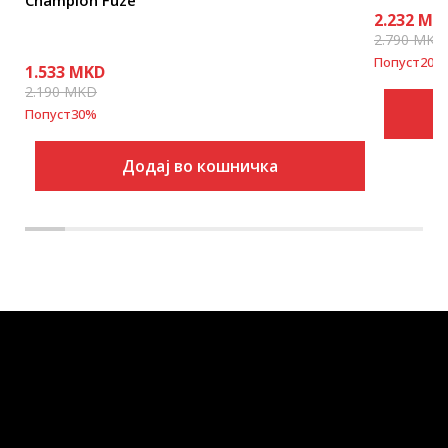
Champion Fuze
2.232
MK
2.790
MKD
Попуст
20
%
1.533
MKD
2.190
MKD
Попуст
30
%
Додај во кошничка