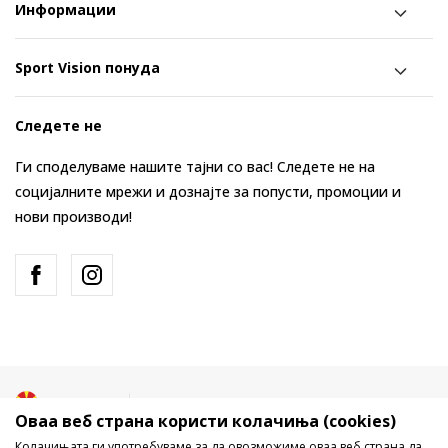
Информации
Sport Vision понуда
Следете не
Ги споделуваме нашите тајни со вас! Следете не на
социјалните мрежи и дознајте за попусти, промоции и
нови производи!
Македонија
Промена
Оваа веб страна користи колачиња (cookies)
Колачињата ги употребуваме за да овозможиме оваа веб страна да