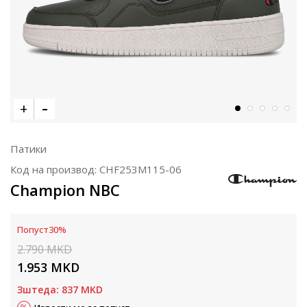
Патики
Код на производ:
CHF253M115-06
Champion NBC
Попуст
30
%
2.790
MKD
1.953
MKD
Зштеда:
837
MKD