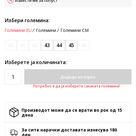
Извести ме за попуст
Избери големина:
Големини EU
Големини
Големини CM
40
41
42
43
44
45
46
Изберете ја количината:
Додади во корпа
Потребно е да ја изберете саканата големина!
Производот може да се врати во рок од 15
денa
За сите нарачки доставата изнесува 180
ден.