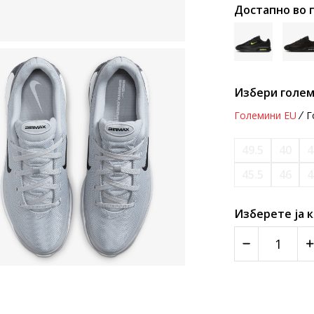
Достапно во 
Избери голем
Големини EU
Г
49.5
40
4
45.5
46
4
Изберете ја 