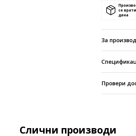
Произво
се врати
денa
За произво
Спецификац
Провери до
Слични производи