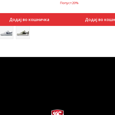
Попуст
20
%
Додај во кошничка
Додај во кош