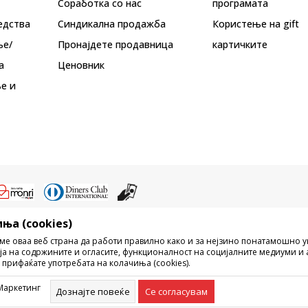
Соработка со нас
програмата
едства
Синдикална продажба
Користење на gift
ње/
Пронајдете продавница
картичките
а
Ценовник
е и
ња (cookies)
ристење на содржината од интернет страните на Sport Vision, делумно ил
ме оваа веб страна да работи правилно како и за нејзино понатамошно 
ни, ниту истите да се отстапуваат на трети лица, јавно да се објавуваат ил
ја на содржините и огласите, функционалност на социјалните медиуми и 
без писмена согласност од БДС.МК ДООЕЛ.
 прифаќате употребата на колачиња (cookies).
рецизни во описот на производот, фотографијата и самата цена, но не м
ешка. Сите прикажани производи на сајтот се дел од нашата понуда, но н
Маркетинг
омент. Достапноста на производите може да ја проверите и на телефонски
Дознајте повеќе
Се согласувам