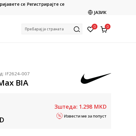
ИСПОР
ријавете се
Регистрирајте се
Контактирајте не на : 02/3055-222
- на сите нара
ЈАЗИК
0
0
Пребарај ја страната
д:
IF2624-007
 Max BIA
Зштеда:
1.298
MKD
Извести ме за попуст
D