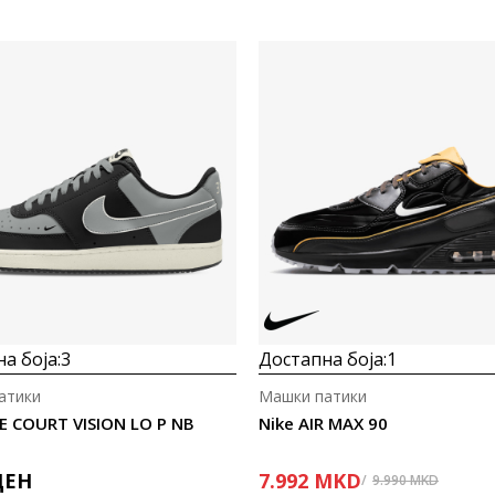
а боја:
3
Достапна боја:
1
атики
Машки патики
KE COURT VISION LO P NB
Nike AIR MAX 90
ДЕН
7.992
MKD
9.990
MKD