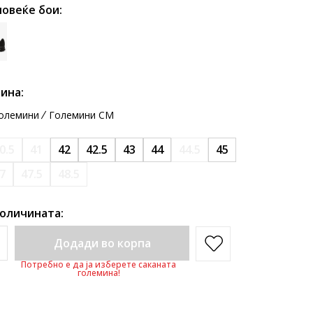
повеќе бои:
ина:
олемини
Големини CM
0.5
41
42
42.5
43
44
44.5
45
7
47.5
48.5
количината:
Додади во корпа
Потребно е да ја изберете саканата
големина!