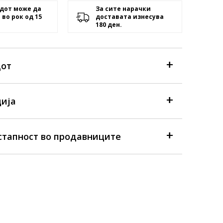
дот може да
За сите нарачки
 во рок од 15
доставата изнесува
180 ден.
дот
ија
стапност во продавниците