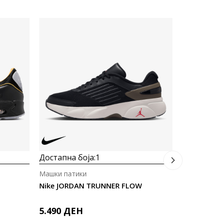
Достапна
Машки па
Nike AIR 
10.290
Достапна боја:
1
Машки патики
Nike JORDAN TRUNNER FLOW
5.490
ДЕН