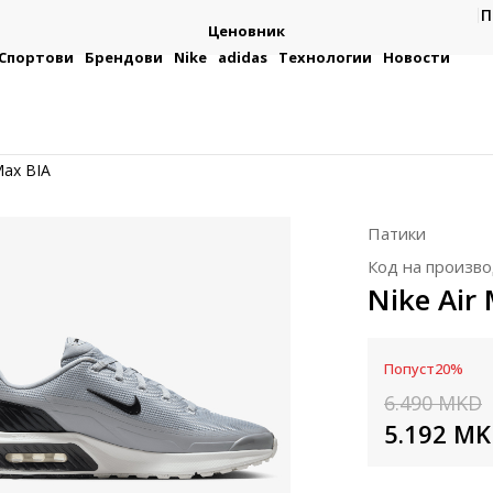
П
ицата
Ценовник
Спортови
Брендови
Nike
adidas
Технологии
Новости
Max BIA
Патики
Код на произво
Nike Air
Попуст
20
%
6.490
MKD
5.192
MK