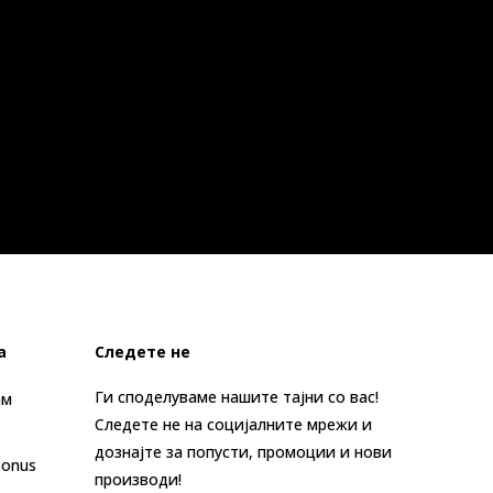
а
Следете не
Ги споделуваме нашите тајни со вас!
ам
Следете не на социјалните мрежи и
дознајте за попусти, промоции и нови
Bonus
производи!