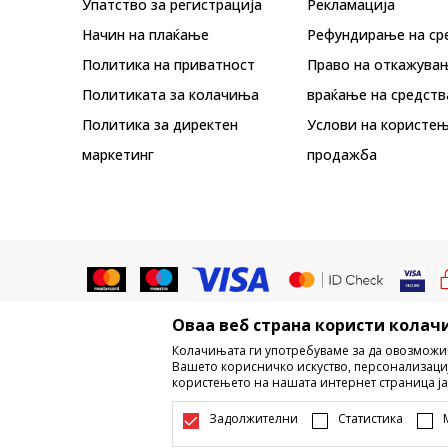
Упатство за регистрација
Рекламациja
Начин на плаќање
Рефундирање на ср
Политика на приватност
Право на откажува
Политиката за колачиња
враќање на средств
Политика за директен
Услови на користењ
маркетинг
продажба
Оваа веб страна користи колачи
Не е дозволено превземање или ко
Колачињата ги употребуваме за да овозможи
трговски марки, комерцијални содржи
Вашето корисничко искуство, персонализаци
користењето на нашата интернет страница ја
Настојуваме да бидеме што поп
информации се комплетни и без гр
Задолжителни
Статистика
достапни во секој м