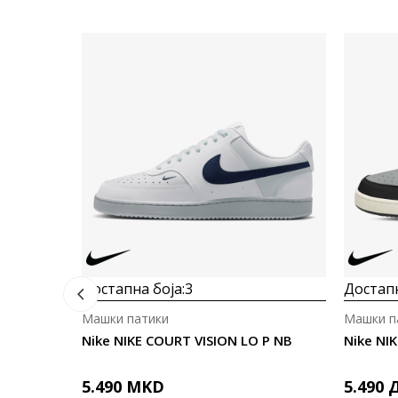
Достапна боја:
3
Достапн
Машки патики
Машки п
Nike NIKE COURT VISION LO P NB
Nike NI
5.490
MKD
5.490