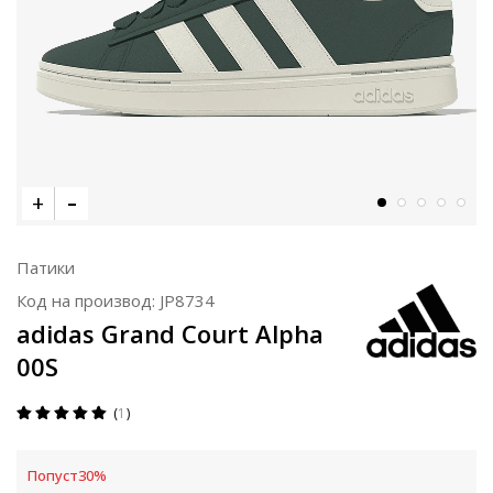
Патики
Код на производ:
JP8734
adidas Grand Court Alpha
00S
1
Попуст
30
%