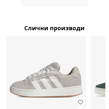
Слични производи
Подетално
Брз преглед