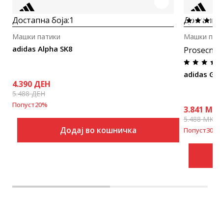
Достапна боја:
1
Достапна
Машки патики
Машки пат
adidas Alpha SK8
Prosecna
adidas Gr
4.390
ДЕН
5.488
ДЕН
Попуст
20
%
3.841
MK
5.488
MKD
Додај во кошничка
Попуст
30
%