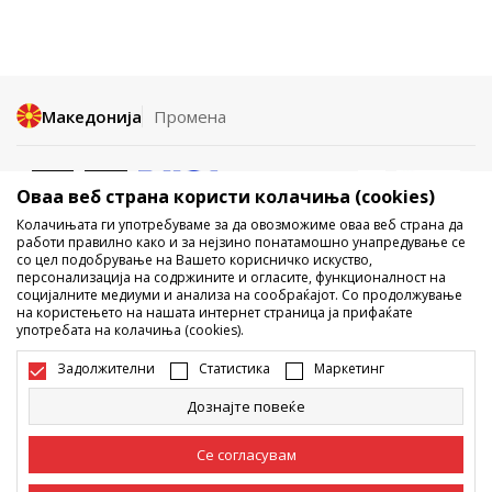
Македонија
Промена
Оваа веб страна користи колачиња (cookies)
Колачињата ги употребуваме за да овозможиме оваа веб страна да
работи правилно како и за нејзино понатамошно унапредување се
со цел подобрување на Вашето корисничко искуство,
Не е дозволено превземање или користење на содржината од
персонализација на содржините и огласите, функционалност на
социјалните медиуми и анализа на сообраќајот. Со продолжување
интернет страните на Sport Vision, делумно или целосно a се
на користењето на нашата интернет страница ја прифаќате
однесува на логоа, трговски марки, комерцијални содржини, ниту
употребата на колачиња (cookies).
истите да се отстапуваат на трети лица, јавно да се објавуваат или да
се користат за било какви цели, без писмена согласност од БДС.МК
Задолжителни
Статистика
Маркетинг
ДООЕЛ.
Настојуваме да бидеме што попрецизни во описот на производот,
Дознајте повеќе
фотографијата и самата цена, но не можеме да гарантираме дака
сите информации се комплетни и без грешка. Сите прикажани
производи на сајтот се дел од нашата понуда, но не се подразбира
Се согласувам
дека мораат да се достапни во секој момент. Достапноста на
производите може да ја проверите и на телефонскиот број 02 3055