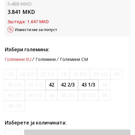
5.488
MKD
3.841
MKD
Зштеда:
1.647
MKD
Извести ме за попуст
Избери големина:
Големини EU
Големини
Големини CM
36
36 2/3
37 1/3
38
38 2/3
39 1/3
40
40 2/3
41 1/3
42
42 2/3
43 1/3
44
44 2/3
45 1/3
46
46 2/3
47 1/3
48
48 2/3
Изберете ја количината: