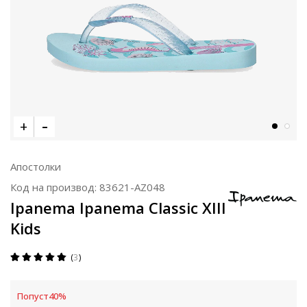
Апостолки
Код на производ:
83621-AZ048
Ipanema Ipanema Classic XIII
Kids
3
Попуст
40
%