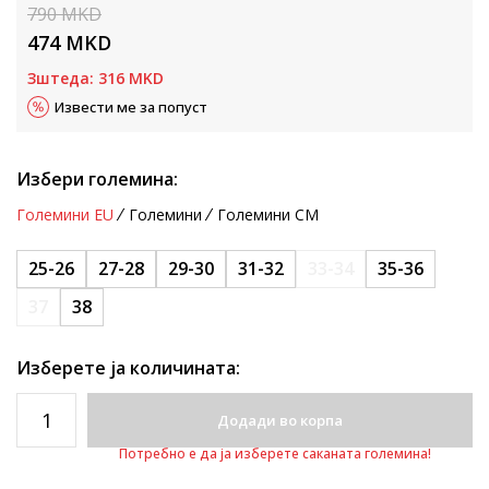
790
MKD
474
MKD
Зштеда:
316
MKD
Извести ме за попуст
Избери големина:
Големини EU
Големини
Големини CM
25-26
27-28
29-30
31-32
33-34
35-36
37
38
Изберете ја количината:
Додади во корпа
Потребно е да ја изберете саканата големина!