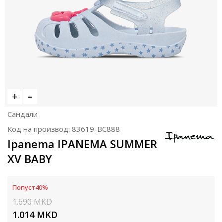
Сандали
Код на производ:
83619-BC888
Ipanema IPANEMA SUMMER
XV BABY
Попуст
40
%
1.690
MKD
1.014
MKD