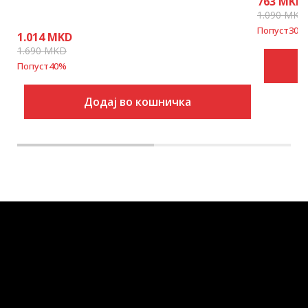
763
MKD
1.090
MKD
Попуст
30
%
1.014
MKD
1.690
MKD
Попуст
40
%
Додај во кошничка