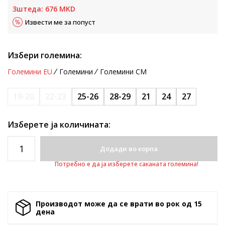
Зштеда:
676
MKD
Извести ме за попуст
Избери големина:
Големини EU
Големини
Големини CM
19-20
22-23
25-26
28-29
21
24
27
Изберете ја количината:
Додади во корпа
Потребно е да ја изберете саканата големина!
Производот може да се врати во рок од 15
денa