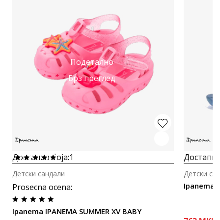
Подетално
Брз преглед
Достапна боја:
1
Достапна
Детски сандали
Детски са
Ipanema 
Prosecna ocena
:
Ipanema IPANEMA SUMMER XV BABY