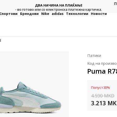
П
ДВА НАЧИНА НА ПЛАЌАЊЕ
тежна
Плат
- во готово или со електронска платежна картичка.
Спортови
Брендови
Nike
adidas
Технологии
Новости
8
Патики
Код на произво
Puma R7
Попуст
30
%
4.590
MKD
3.213
MK