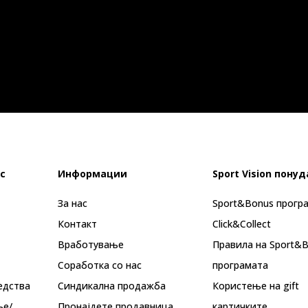
с
Информации
Sport Vision понуд
За нас
Sport&Bonus прогр
Контакт
Click&Collect
Вработување
Правила на Sport&
Соработка со нас
програмата
едства
Синдикална продажба
Користење на gift
ње/
Пронајдете продавница
картичките