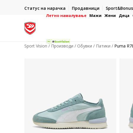
ИСПОРАКА ВО РОК ОД 5 РАБОТНИ ДЕНА
Статус на нарачка
Продавници
Sport&Bonus
-222
- на сите нарачки во готово или со електронска пла
картичка
Летно намалување
Мажи
Жени
Деца
Sport Vision
Производи
Обувки
Патики
Puma R7