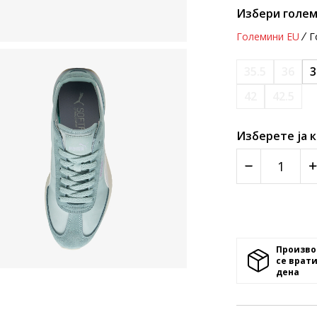
Избери голем
Големини EU
Г
35.5
36
3
42
42.5
Изберете ја 
Произво
се врати
денa