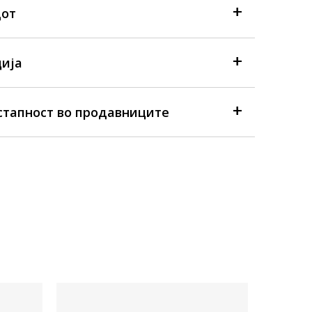
дот
ија
стапност во продавниците
Достапна