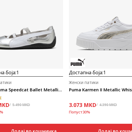
а боја:
1
Достапна боја:
1
патики
Женски патики
Puma Puma Speedcat Ballet Metallic Wns
Puma Karmen II Metallic Whi
E
MKD
3.073
MKD
5.490
MKD
4.390
MKD
%
Попуст
30
%
Додај во кошничка
Додај во кош