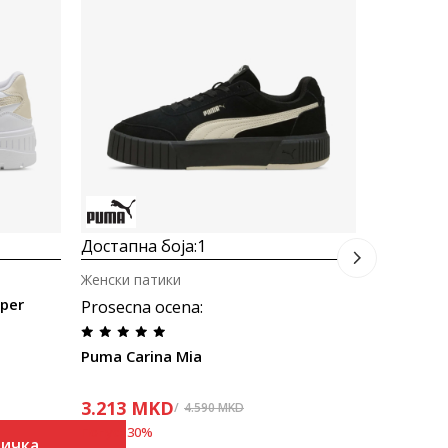
Женски па
Puma Car
3.213
M
Попуст
30
%
Достапна боја:
1
Женски патики
sper
Prosecna ocena
:
Puma Carina Mia
3.213
MKD
4.590
MKD
Попуст
30
%
ничка