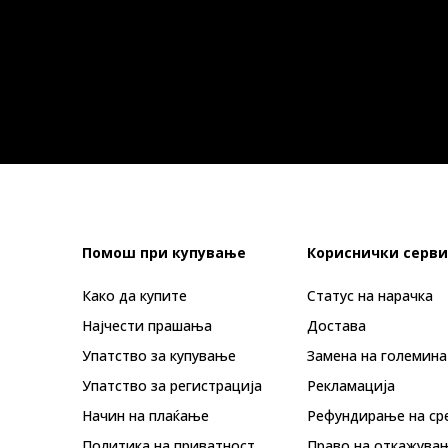
Помош при купување
Кориснички серви
Како да купите
Статус на нарачка
Најчести прашања
Достава
Упатство за купување
Замена на големина
Упатство за регистрација
Рекламациja
Начин на плаќање
Рефундирање на ср
Политика на приватност
Право на откажува