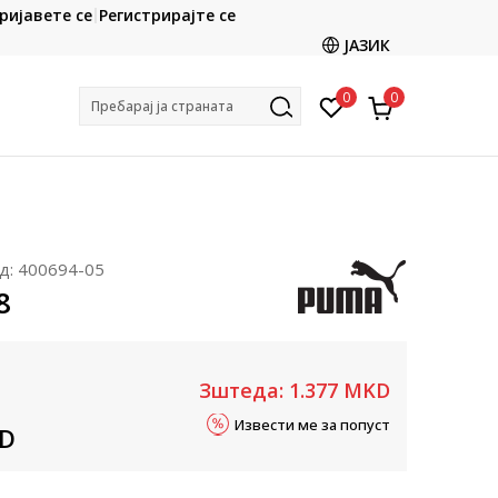
CLICK & COLLECT
ријавете се
Регистрирајте се
ете со картичка online и подигнете во продавницата
ЈАЗИК
по ваш избор
0
0
Пребарај ја страната
д:
400694-05
8
Зштеда:
1.377
MKD
Извести ме за попуст
D