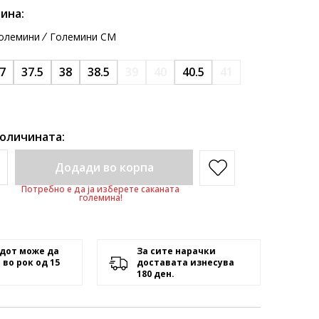
ина:
олемини
Големини CM
7
37.5
38
38.5
39
40
40.5
41
количината:
Додади во корпа
Потребно е да ја изберете саканата
големина!
дот може да
За сите нарачки
 во рок од 15
доставата изнесува
180 ден.