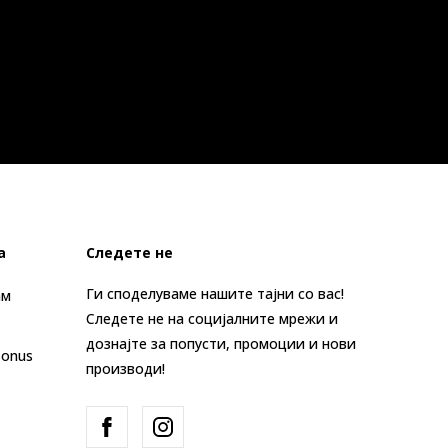
а
Следете не
Ги споделуваме нашите тајни со вас!
ам
Следете не на социјалните мрежи и
дознајте за попусти, промоции и нови
Bonus
производи!