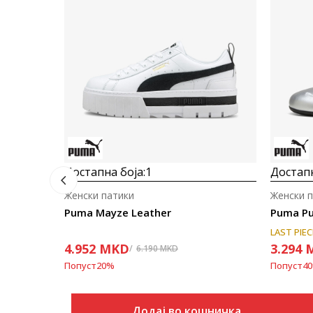
Достапна боја:
1
Достапн
Женски патики
Женски 
Puma Mayze Leather
LAST PIEC
4.952
MKD
3.294
6.190
MKD
Попуст
20
%
Попуст
40
Додај во кошничка