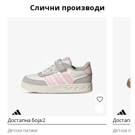
Слични производи
Подетално
Брз преглед
Достапна боја:
2
Достапна
Детски патики
Детски па