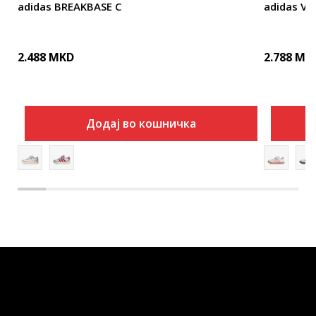
adidas BREAKBASE C
adidas VL
2.488
MKD
2.788
MK
Додај во кошничка