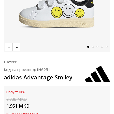
Патики
Код на производ:
IH6251
adidas Advantage Smiley
Попуст
30
%
2.788
MKD
1.951
MKD