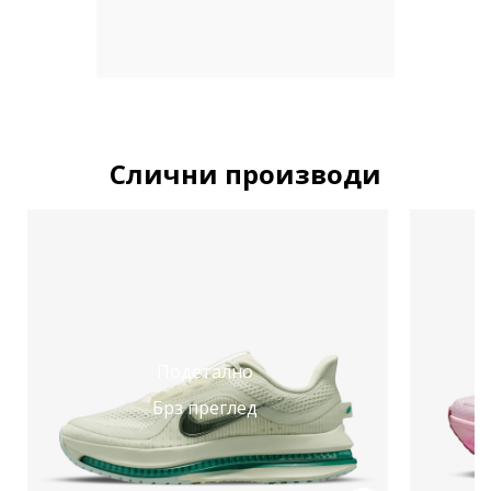
Слични производи
Подетално
Брз преглед