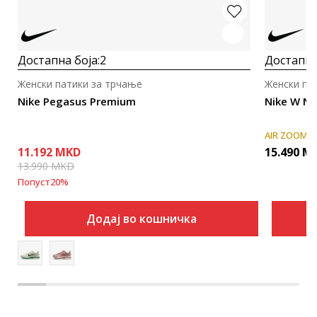
Достапна боја:
2
Достапна
Женски патики за трчање
Женски па
Nike Pegasus Premium
Nike W N
AIR ZOOM
11.192
MKD
15.490
M
13.990
MKD
Попуст
20
%
Додај во кошничка