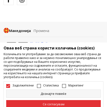
Македонија
Промена
Оваа веб страна користи колачиња (cookies)
Колачињата ги употребуваме за да овозможиме оваа веб страна да
работи правилно како и за нејзино понатамошно унапредување се
со цел подобрување на Вашето корисничко искуство,
Не е дозволено превземање или користење на содржината од
персонализација на содржините и огласите, функционалност на
социјалните медиуми и анализа на сообраќајот. Со продолжување
интернет страните на Sport Vision, делумно или целосно a се
на користењето на нашата интернет страница ја прифаќате
однесува на логоа, трговски марки, комерцијални содржини, ниту
употребата на колачиња (cookies).
истите да се отстапуваат на трети лица, јавно да се објавуваат или да
се користат за било какви цели, без писмена согласност од БДС.МК
Задолжителни
Статистика
Маркетинг
ДООЕЛ.
Настојуваме да бидеме што попрецизни во описот на производот,
Дознајте повеќе
фотографијата и самата цена, но не можеме да гарантираме дака
сите информации се комплетни и без грешка. Сите прикажани
производи на сајтот се дел од нашата понуда, но не се подразбира
Се согласувам
дека мораат да се достапни во секој момент. Достапноста на