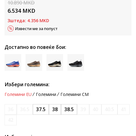
10.890
MKD
6.534
MKD
Зштеда:
4.356
MKD
Извести ме за попуст
Достапно во повеќе бои:
Избери големина:
Големини EU
Големини
Големини CM
36
36.5
37.5
38
38.5
39
40
40.5
41
42