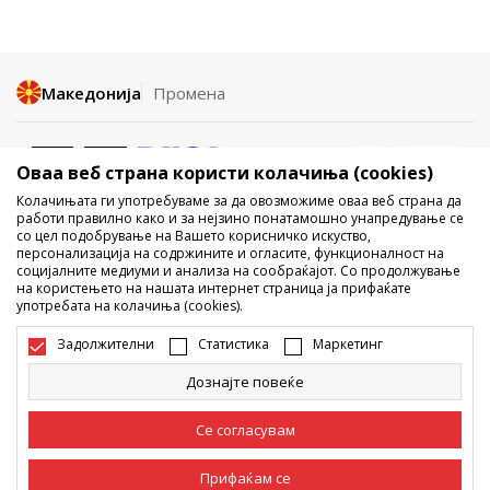
Македонија
Промена
Оваа веб страна користи колачиња (cookies)
Колачињата ги употребуваме за да овозможиме оваа веб страна да
работи правилно како и за нејзино понатамошно унапредување се
со цел подобрување на Вашето корисничко искуство,
Не е дозволено превземање или користење на содржината од
персонализација на содржините и огласите, функционалност на
социјалните медиуми и анализа на сообраќајот. Со продолжување
интернет страните на Sport Vision, делумно или целосно a се
на користењето на нашата интернет страница ја прифаќате
однесува на логоа, трговски марки, комерцијални содржини, ниту
употребата на колачиња (cookies).
истите да се отстапуваат на трети лица, јавно да се објавуваат или да
се користат за било какви цели, без писмена согласност од БДС.МК
Задолжителни
Статистика
Маркетинг
ДООЕЛ.
Настојуваме да бидеме што попрецизни во описот на производот,
Дознајте повеќе
фотографијата и самата цена, но не можеме да гарантираме дака
сите информации се комплетни и без грешка. Сите прикажани
производи на сајтот се дел од нашата понуда, но не се подразбира
Се согласувам
дека мораат да се достапни во секој момент. Достапноста на
производите може да ја проверите и на телефонскиот број 02 3055
222.
Прифаќам се