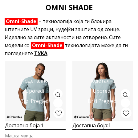
OMNI SHADE
Omni-Shade
– технологија која ги блокира
штетните UV зраци, нудејќи заштита од сонце.
Идеално за сите активности на отворено. Сите
модели со
Omni-Shade
технологијата може да ги
погледнете
ТУКА
.
Подетално
Подетално
Uporedi
Uporedi
Brzi Pregled
Brzi Pregled
Достапна боја:
1
Достапна боја:
1
Машка маица