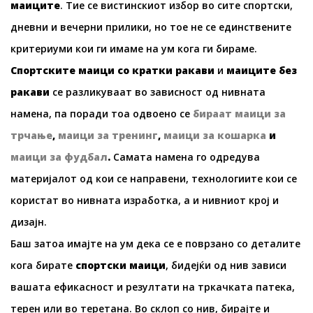
маиците
. Тие се вистинскиот избор во сите спортски,
дневни и вечерни прилики, но тое не се единствените
критериуми кои ги имаме на ум кога ги бираме.
Спортските маици со кратки ракави
и
маиците без
ракави
се разликуваат во зависност од нивната
намена, па поради тоа одвоено се
бираат маици за
трчање
,
маици за тренинг
,
маици за кошарка
и
маици за фудбал
.
Самата намена го одредува
материјалот од кои се направени, технологиите кои се
користат во нивната изработка, а и нивниот крој и
дизајн.
Баш затоа имајте на ум дека се е поврзано со деталите
кога бирате
спортски маици
, бидејќи од нив зависи
вашата ефикасност и резултати на тркачката патека,
терен или во теретана. Во склоп со нив, бирајте и