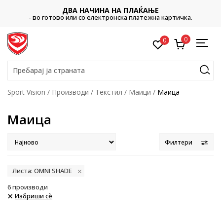
ДВА НАЧИНА НА ПЛАЌАЊЕ
- во готово или со електронска платежна картичка.
0
0
Пребарај ја страната
Sport Vision
Производи
Текстил
Маици
Маица
Маица
Филтери
Листа: OMNI SHADE
6
производи
Избриши сè