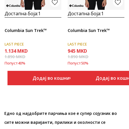
Достапна боја:
1
Достапна боја:
1
Columbia Sun Trek™
Columbia Sun Trek™
LAST PIECE
LAST PIECE
1.134
MKD
945
MKD
1.890
MKD
1.890
MKD
Попуст
40
%
Попуст
50
%
Додај во кошничка
Додај во кош
Едно од најдобрите парчиња кое е супер сојузник во
сите можни варијанти, прилики и околности се