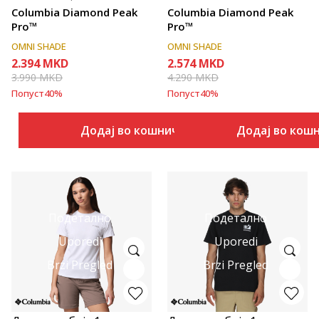
Columbia Diamond Peak
Columbia Diamond Peak
Pro™
Pro™
OMNI SHADE
OMNI SHADE
2.394
MKD
2.574
MKD
3.990
MKD
4.290
MKD
Попуст
40
%
Попуст
40
%
Додај во кошничка
Додај во кош
Подетално
Подетално
Uporedi
Uporedi
Brzi Pregled
Brzi Pregled