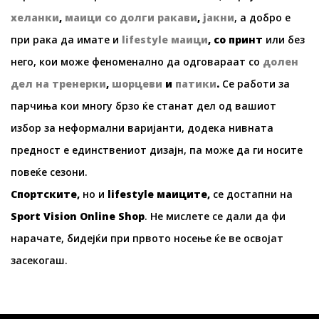
хеланки
,
маици со долги ракави
,
јакни
, а добро е
при рака да имате и
lifestyle
маици
, со принт
или без
него, кои може феноменално да одговараат со
долен
дел на тренерки
,
шорцеви
и
патики
.
Се работи за
парчиња кои многу брзо ќе станат дел од вашиот
избор за неформални варијанти, додека нивната
предност е единствениот дизајн, па може да ги носите
повеќе сезони.
Спортските,
но и
lifestyle
маиците,
се достапни на
Sport Vision Online Shop
. Не мислете се дали да фи
нарачате, бидејќи при првото носење ќе ве освојат
засекогаш.