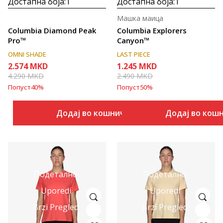
Достапна боја:
1
Достапна боја:
1
Машка маица
Columbia Diamond Peak
Columbia Explorers
Pro™
Canyon™
OMNI SHADE
LAST PIECE
2.574
MKD
1.245
MKD
4.290
MKD
2.490
MKD
Попуст
40
%
Попуст
50
%
Додај во кошничка
Додај во кош
Подетално
Подетално
Uporedi
Uporedi
Brzi Pregled
Brzi Pregled