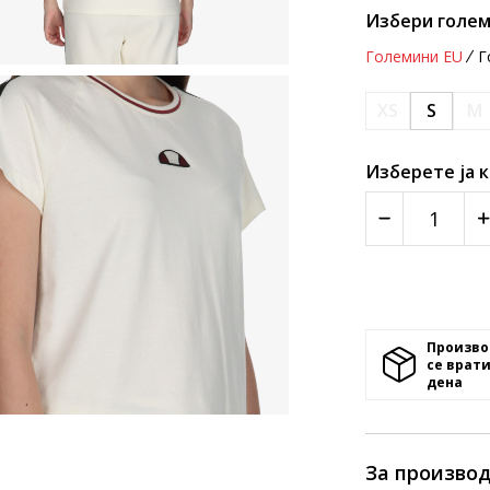
Избери голем
Големини EU
Г
XS
S
M
Изберете ја 
Произво
се врати
денa
За произво