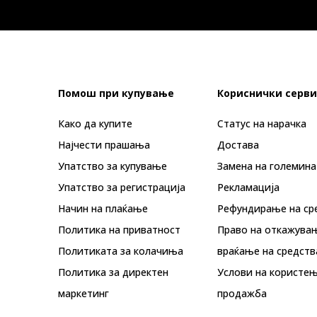
Помош при купување
Кориснички серви
Како да купите
Статус на нарачка
Најчести прашања
Достава
Упатство за купување
Замена на големина
Упатство за регистрација
Рекламациja
Начин на плаќање
Рефундирање на ср
Политика на приватност
Право на откажува
Политиката за колачиња
враќање на средств
Политика за директен
Услови на користењ
маркетинг
продажба