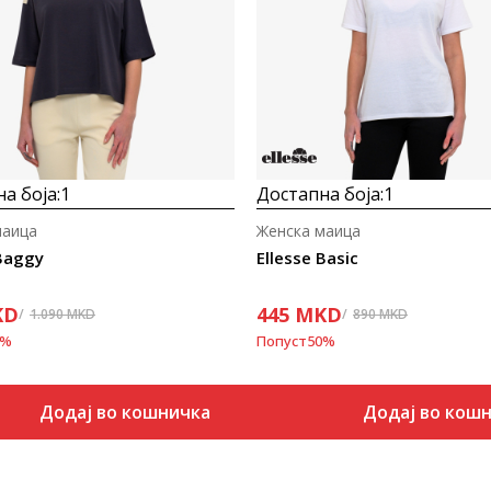
а боја:
1
Достапна боја:
1
маица
Женска маица
 Baggy
Ellesse Basic
KD
445
MKD
1.090
MKD
890
MKD
%
Попуст
50
%
Додај во кошничка
Додај во кош