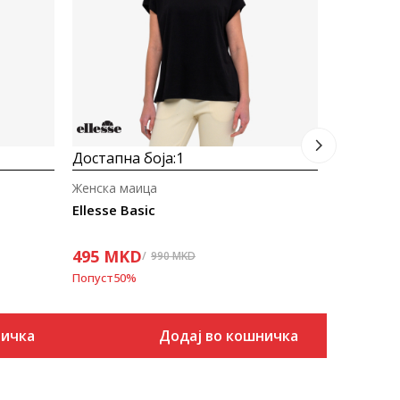
594
MK
Попуст
40
%
Достапна боја:
1
Женска маица
Ellesse Basic
495
MKD
990
MKD
Попуст
50
%
ничка
Додај во кошничка