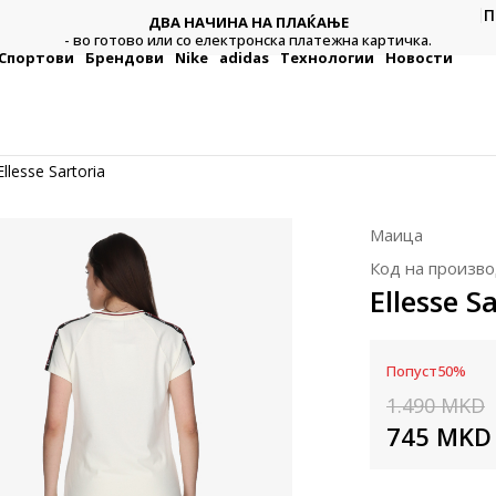
П
ДВА НАЧИНА НА ПЛАЌАЊЕ
тежна
Плат
- во готово или со електронска платежна картичка.
Спортови
Брендови
Nike
adidas
Технологии
Новости
Ellesse Sartoria
Маица
Код на произво
Ellesse S
Попуст
50
%
1.490
MKD
745
MKD