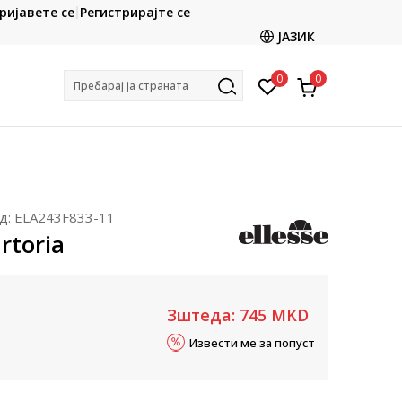
CLICK & COLLECT
ријавете се
Регистрирајте се
ете со картичка online и подигнете во продавницата
ЈАЗИК
по ваш избор
0
0
Пребарај ја страната
д:
ELA243F833-11
artoria
Зштеда:
745
MKD
Извести ме за попуст