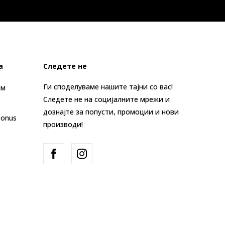
а
Следете не
Ги споделуваме нашите тајни со вас!
ам
Следете не на социјалните мрежи и
дознајте за попусти, промоции и нови
Bonus
производи!