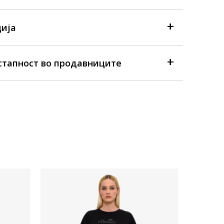
ија
стапност во продавниците
Достапна
Женска ма
Ellesse Ba