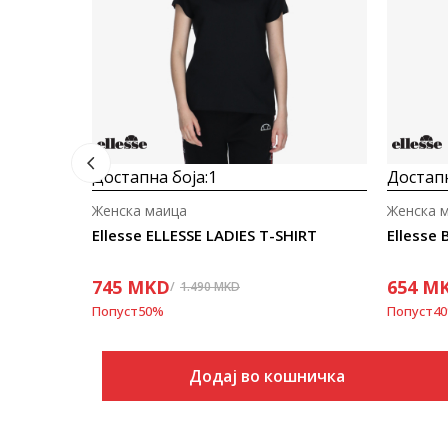
Достапна боја:
1
Достапн
Женска маица
Женска 
Ellesse ELLESSE LADIES T-SHIRT
Ellesse
745
MKD
654
M
1.490
MKD
Попуст
50
%
Попуст
40
Додај во кошничка