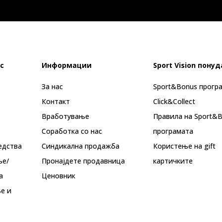
с
Информации
Sport Vision понуд
За нас
Sport&Bonus прогр
Контакт
Click&Collect
Вработување
Правила на Sport&
Соработка со нас
програмата
едства
Синдикална продажба
Користење на gift
ње/
Пронајдете продавница
картичките
а
Ценовник
е и