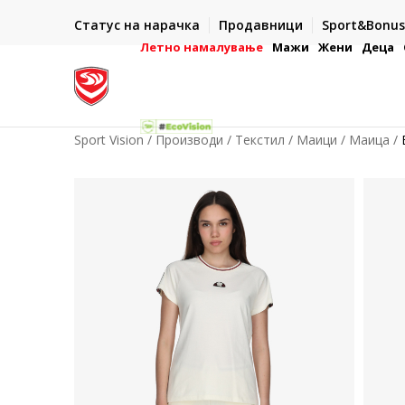
ИСПОРАКА ВО РОК ОД 5 РАБОТНИ ДЕНА
Статус на нарачка
Продавници
Sport&Bonus
-222
- на сите нарачки во готово или со електронска пла
картичка
Летно намалување
Мажи
Жени
Деца
Sport Vision
Производи
Текстил
Маици
Маица