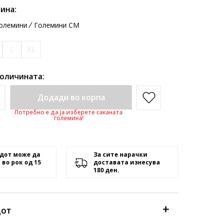
ина:
олемини
Големини CM
L
XL
количината:
Додади во корпа
Потребно е да ја изберете саканата
големина!
дот може да
За сите нарачки
 во рок од 15
доставата изнесува
180 ден.
дот