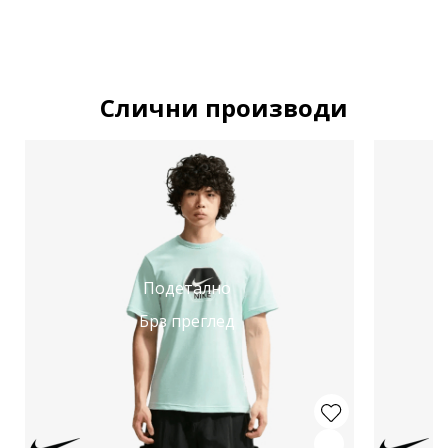
Слични производи
Подетално
Брз преглед