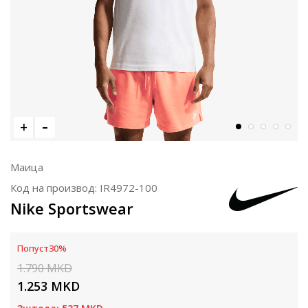
Маица
Код на производ:
IR4972-100
Nike Sportswear
Попуст
30
%
1.790
MKD
1.253
MKD