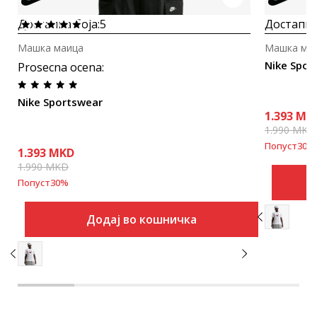
Достапна боја:
5
Достапна
Машка маица
Машка ма
Nike Spor
Prosecna ocena
:
Nike Sportswear
1.393
MK
1.990
MKD
Попуст
30
%
1.393
MKD
1.990
MKD
Попуст
30
%
Додај во кошничка