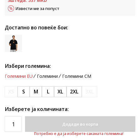
Зштеда:
537
MKD
Извести ме за попуст
Достапно во повеќе бои:
Избери големина:
Големини EU
Големини
Големини CM
XS
S
M
L
XL
2XL
3XL
Изберете ја количината:
Додади во корпа
Потребно е да ја изберете саканата големина!