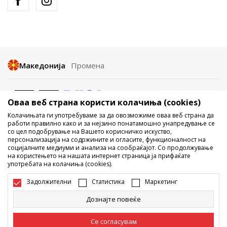
Македонија
Промена
Оваа веб страна користи колачиња (cookies)
Колачињата ги употребуваме за да овозможиме оваа веб страна да
работи правилно како и за нејзино понатамошно унапредување се
со цел подобрување на Вашето корисничко искуство,
Не е дозволено превземање или користење на содржината од
персонализација на содржините и огласите, функционалност на
социјалните медиуми и анализа на сообраќајот. Со продолжување
интернет страните на Sport Vision, делумно или целосно a се
на користењето на нашата интернет страница ја прифаќате
однесува на логоа, трговски марки, комерцијални содржини, ниту
употребата на колачиња (cookies).
истите да се отстапуваат на трети лица, јавно да се објавуваат или да
се користат за било какви цели, без писмена согласност од БДС.МК
Задолжителни
Статистика
Маркетинг
ДООЕЛ.
Настојуваме да бидеме што попрецизни во описот на производот,
Дознајте повеќе
фотографијата и самата цена, но не можеме да гарантираме дака
сите информации се комплетни и без грешка. Сите прикажани
производи на сајтот се дел од нашата понуда, но не се подразбира
Се согласувам
дека мораат да се достапни во секој момент. Достапноста на