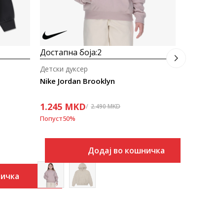
Достапна боја:
2
Детски дуксер
Nike Jordan Brooklyn
1.245
MKD
2.490
MKD
Попуст
50
%
Додај во кошничка
ничка