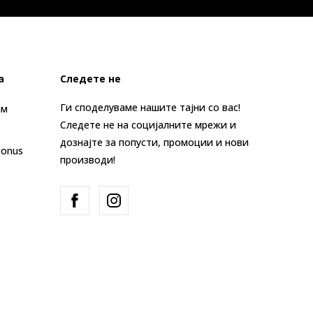
а
Следете не
Ги споделуваме нашите тајни со вас!
ам
Следете не на социјалните мрежи и
дознајте за попусти, промоции и нови
Bonus
производи!