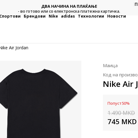
П
ДВА НАЧИНА НА ПЛАЌАЊЕ
тежна
Плат
- во готово или со електронска платежна картичка.
Спортови
Брендови
Nike
adidas
Технологии
Новости
Nike Air Jordan
Маица
Код на произво
Nike Air 
Попуст
50
%
1.490
MKD
745
MKD