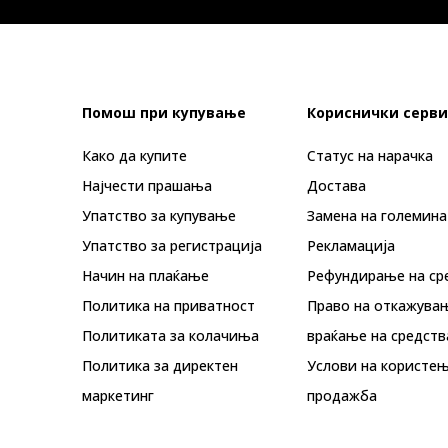
Помош при купување
Кориснички серви
Како да купите
Статус на нарачка
Најчести прашања
Достава
Упатство за купување
Замена на големина
Упатство за регистрација
Рекламациja
Начин на плаќање
Рефундирање на ср
Политика на приватност
Право на откажува
Политиката за колачиња
враќање на средств
Политика за директен
Услови на користењ
маркетинг
продажба