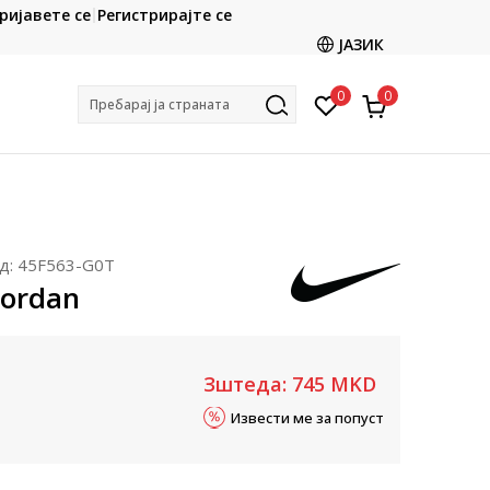
CLICK & COLLECT
ријавете се
Регистрирајте се
ете со картичка online и подигнете во продавницата
ЈАЗИК
по ваш избор
0
0
Пребарај ја страната
д:
45F563-G0T
Jordan
Зштеда:
745
MKD
Извести ме за попуст