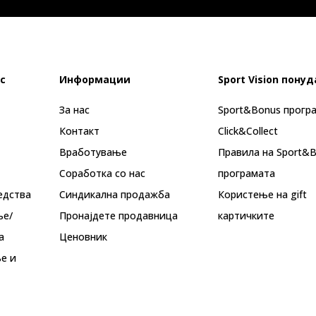
с
Информации
Sport Vision понуд
За нас
Sport&Bonus прогр
Контакт
Click&Collect
Вработување
Правила на Sport&
Соработка со нас
програмата
едства
Синдикална продажба
Користење на gift
ње/
Пронајдете продавница
картичките
а
Ценовник
е и