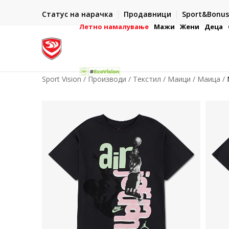
ИСПОРАКА ВО РОК ОД 5 РАБОТНИ ДЕНА
Статус на нарачка
Продавници
Sport&Bonus
-222
- на сите нарачки во готово или со електронска пла
картичка
Летно намалување
Мажи
Жени
Деца
Sport Vision
Производи
Текстил
Маици
Маица