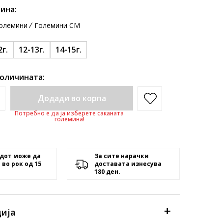
ина:
олемини
Големини CM
2г.
12-13г.
14-15г.
количината:
Додади во корпа
Потребно е да ја изберете саканата
големина!
дот може да
За сите нарачки
 во рок од 15
доставата изнесува
180 ден.
ија