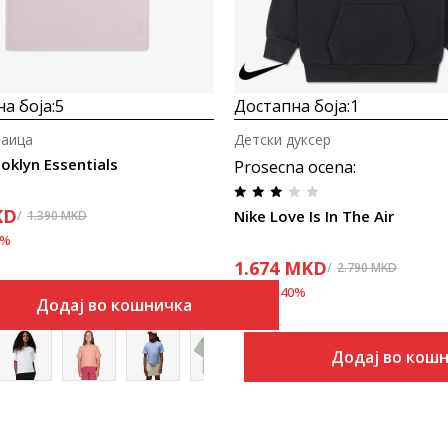
а боја:
5
Достапна боја:
1
маица
Детски дуксер
oklyn Essentials
Prosecna ocena
:
KD
Nike Love Is In The Air
1.390
MKD
%
1.674
MKD
2.790
MKD
Попуст
40
%
Додај во кошничка
Додај во кош