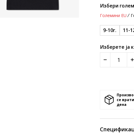
Избери голем
Големини EU
Г
9-10г.
11-1
Изберете ја 
Произво
се врати
денa
Спецификац