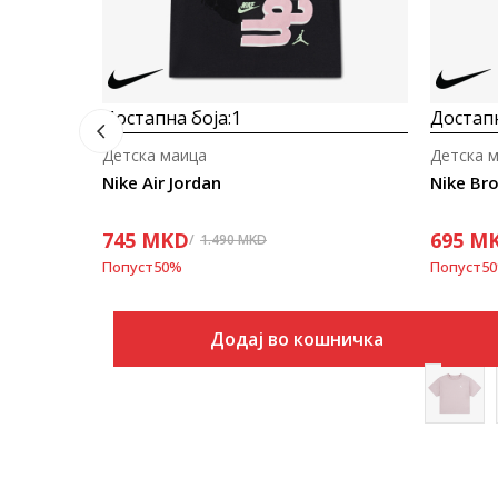
Достапна боја:
1
Достапн
Детска маица
Детска 
Nike Air Jordan
Nike Bro
745
MKD
695
M
1.490
MKD
Попуст
50
%
Попуст
50
Додај во кошничка