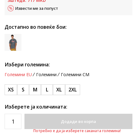
Зштеда:
717
MKD
Извести ме за попуст
Достапно во повеќе бои:
Избери големина:
Големини EU
Големини
Големини CM
XS
S
M
L
XL
2XL
Изберете ја количината:
Додади во корпа
Потребно е да ја изберете саканата големина!