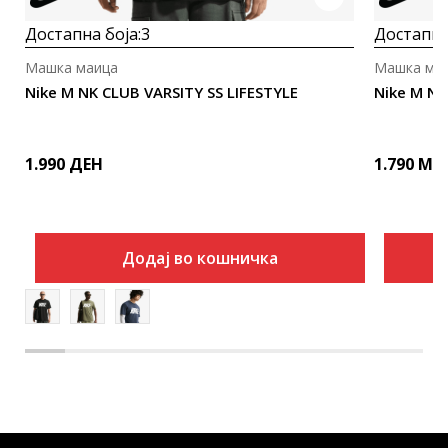
Достапна боја:
3
Достапна
Машка маица
Машка ма
Nike M NK CLUB VARSITY SS LIFESTYLE
Nike M N
1.990
ДЕН
1.790
MK
Додај во кошничка