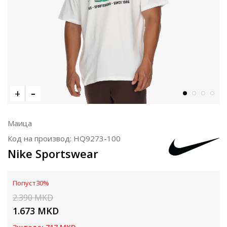
Маица
Код на производ:
HQ9273-100
Nike Sportswear
Попуст
30
%
2.390
MKD
1.673
MKD