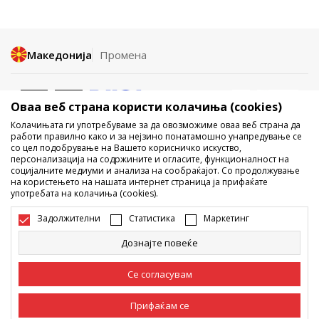
Македонија
Промена
Оваа веб страна користи колачиња (cookies)
Колачињата ги употребуваме за да овозможиме оваа веб страна да
работи правилно како и за нејзино понатамошно унапредување се
со цел подобрување на Вашето корисничко искуство,
Не е дозволено превземање или користење на содржината од
персонализација на содржините и огласите, функционалност на
социјалните медиуми и анализа на сообраќајот. Со продолжување
интернет страните на Sport Vision, делумно или целосно a се
на користењето на нашата интернет страница ја прифаќате
однесува на логоа, трговски марки, комерцијални содржини, ниту
употребата на колачиња (cookies).
истите да се отстапуваат на трети лица, јавно да се објавуваат или да
се користат за било какви цели, без писмена согласност од БДС.МК
Задолжителни
Статистика
Маркетинг
ДООЕЛ.
Настојуваме да бидеме што попрецизни во описот на производот,
Дознајте повеќе
фотографијата и самата цена, но не можеме да гарантираме дака
сите информации се комплетни и без грешка. Сите прикажани
производи на сајтот се дел од нашата понуда, но не се подразбира
Се согласувам
дека мораат да се достапни во секој момент. Достапноста на
производите може да ја проверите и на телефонскиот број 02 3055
222.
Прифаќам се