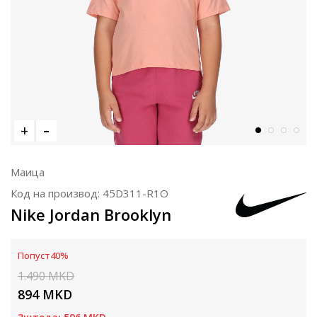
Маица
Код на производ:
45D311-R1O
Nike Jordan Brooklyn
Попуст
40
%
1.490
MKD
894
MKD