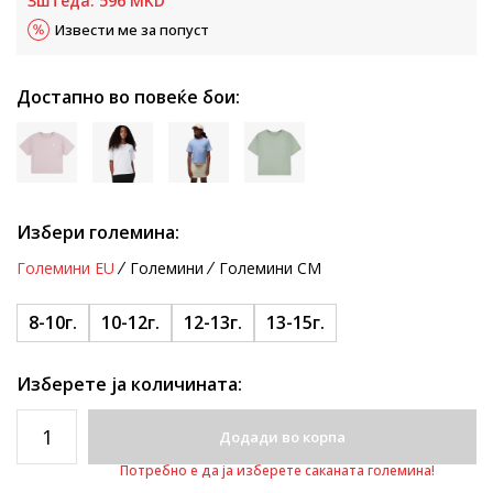
Зштеда:
596
MKD
Извести ме за попуст
Достапно во повеќе бои:
Избери големина:
Големини EU
Големини
Големини CM
8-10г.
10-12г.
12-13г.
13-15г.
Изберете ја количината:
Додади во корпа
Потребно е да ја изберете саканата големина!