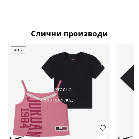
Слични производи
FALL 26
Подетално
Брз преглед