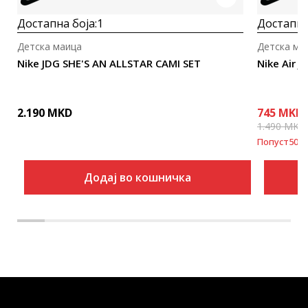
Достапна боја:
1
Достапна
Детска маица
Детска ма
Nike JDG SHE'S AN ALLSTAR CAMI SET
Nike Air J
2.190
MKD
745
MKD
1.490
MKD
Попуст
50
%
Додај во кошничка