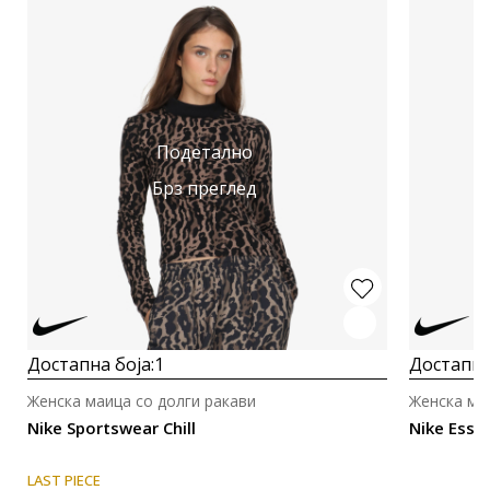
Подетално
Брз преглед
Достапна боја:
1
Достапна
Женска маица со долги ракави
Женска ма
Nike Sportswear Chill
Nike Essen
LAST PIECE