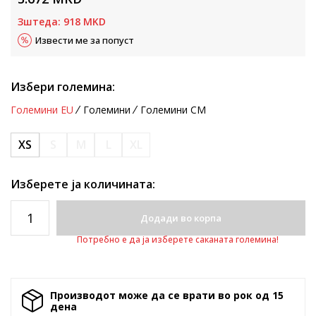
Зштеда:
918
MKD
Извести ме за попуст
Избери големина:
Големини EU
Големини
Големини CM
XS
S
M
L
XL
Изберете ја количината:
Додади во корпа
Потребно е да ја изберете саканата големина!
Производот може да се врати во рок од 15
денa