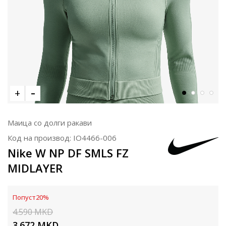
Маица со долги ракави
Код на производ:
IO4466-006
Nike W NP DF SMLS FZ
MIDLAYER
Попуст
20
%
4.590
MKD
3.672
MKD