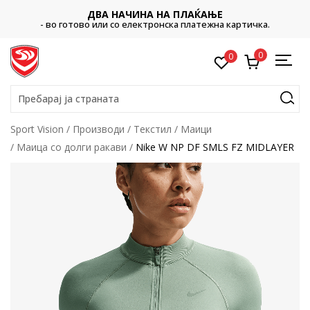
ДВА НАЧИНА НА ПЛАЌАЊЕ
- во готово или со електронска платежна картичка.
0
0
Пребарај ја страната
Sport Vision
Производи
Текстил
Маици
Маица со долги ракави
Nike W NP DF SMLS FZ MIDLAYER