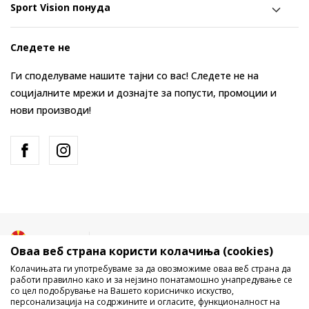
Sport Vision понуда
Следете не
Ги споделуваме нашите тајни со вас! Следете не на
социјалните мрежи и дознајте за попусти, промоции и
нови производи!
Македонија
Промена
Оваа веб страна користи колачиња (cookies)
Колачињата ги употребуваме за да овозможиме оваа веб страна да
работи правилно како и за нејзино понатамошно унапредување се
со цел подобрување на Вашето корисничко искуство,
персонализација на содржините и огласите, функционалност на