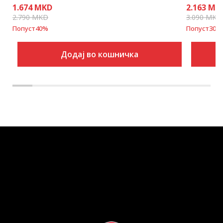
1.674
MKD
2.163
MK
2.790
MKD
3.090
MKD
Попуст
40
%
Попуст
30
%
Додај во кошничка