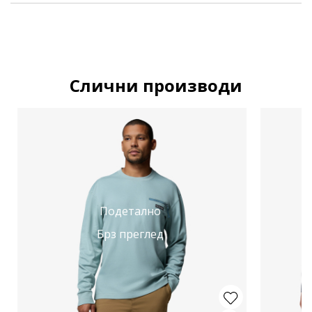
Слични производи
Подетално
Брз преглед