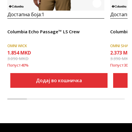
Достапна боја:
1
Достапна
Columbia Echo Passage™ LS Crew
Columbia 
OMNI WICK
OMNI SHAD
1.854
MKD
2.373
MK
3.090
MKD
3.390
MKD
Попуст
40
%
Попуст
30
%
Додај во кошничка