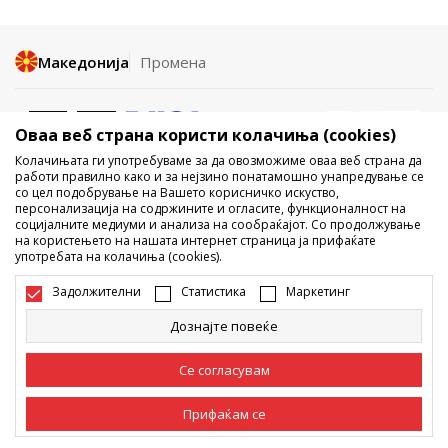
Македонија
Промена
Оваа веб страна користи колачиња (cookies)
Колачињата ги употребуваме за да овозможиме оваа веб страна да
работи правилно како и за нејзино понатамошно унапредување се
со цел подобрување на Вашето корисничко искуство,
Не е дозволено превземање или користење на содржината од
персонализација на содржините и огласите, функционалност на
социјалните медиуми и анализа на сообраќајот. Со продолжување
интернет страните на Sport Vision, делумно или целосно a се
на користењето на нашата интернет страница ја прифаќате
однесува на логоа, трговски марки, комерцијални содржини, ниту
употребата на колачиња (cookies).
истите да се отстапуваат на трети лица, јавно да се објавуваат или да
се користат за било какви цели, без писмена согласност од БДС.МК
Задолжителни
Статистика
Маркетинг
ДООЕЛ.
Настојуваме да бидеме што попрецизни во описот на производот,
Дознајте повеќе
фотографијата и самата цена, но не можеме да гарантираме дака
сите информации се комплетни и без грешка. Сите прикажани
производи на сајтот се дел од нашата понуда, но не се подразбира
Се согласувам
дека мораат да се достапни во секој момент. Достапноста на
производите може да ја проверите и на телефонскиот број 02 3055
222.
Прифаќам се
©2026
www.sportvision.mk
, Изработка
NB SOFT
. Сите права задржани.