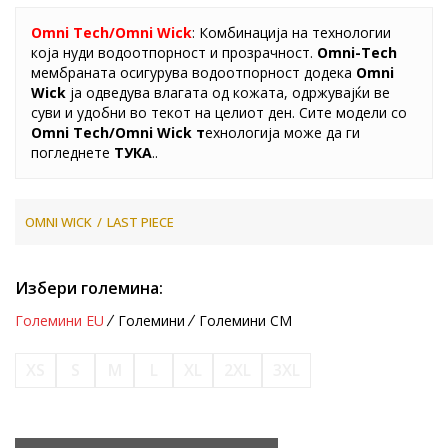
Omni Tech/Omni Wick
: Комбинација на технологии
која нуди водоотпорност и прозрачност.
Omni-Tech
мембраната осигурува водоотпорност додека
Omni
Wick
ја одведува влагата од кожата, одржувајќи ве
суви и удобни во текот на целиот ден. Сите модели со
Omni Tech/Omni Wick т
ехнологија може да ги
погледнете
ТУКА
..
OMNI WICK
LAST PIECE
Избери големина:
Големини EU
Големини
Големини CM
XS
S
M
L
XL
2XL
3XL