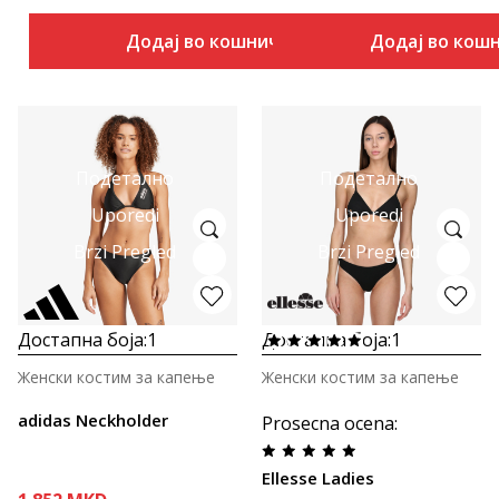
Додај во кошничка
Додај во кош
Подетално
Подетално
Uporedi
Uporedi
Brzi Pregled
Brzi Pregled
Достапна боја:
1
Достапна боја:
1
Женски костим за капење
Женски костим за капење
adidas Neckholder
Prosecna ocena
:
Ellesse Ladies