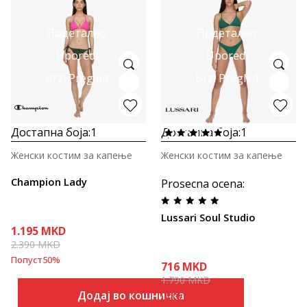
Подетално
Подетално
Uporedi
Uporedi
Brzi Pregled
Brzi Pregled
Достапна боја:
1
Достапна боја:
1
Женски костим за капење
Женски костим за капење
Champion Lady
Prosecna ocena
:
Lussari Soul Studio
1.195
MKD
2.390
MKD
Попуст
50
%
716
MKD
1.790
MKD
Додај во кошничка
Попуст
60
%