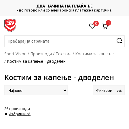
CLICK & COLLECT
Платете со картичка online и подигнете во продавницата по
ваш избор
0
0
Пребарај ја страната
Sport Vision
Производи
Текстил
Костими за капење
Костим за капење - дводелен
Костим за капење - дводелен
Филтери
36
производи
Избриши сè