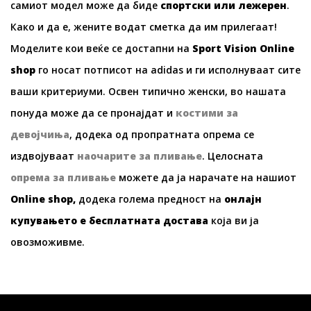
самиот модел може да биде
спортски или лежерен
.
Како и да е, жените водат сметка да им прилегаат!
Моделите кои веќе се достапни на
Sport Vision Online
shop
го носат потписот на adidas и ги исполнуваат сите
ваши критериуми. Освен типично женски, во нашата
понуда може да се пронајдат и
костими за
девојчиња
, додека од пропратната опрема се
издвојуваат
наочарите за пливање
. Целосната
опрема за пливање
можете да ја нарачате на нашиот
Online shop,
додека голема предност на
онлајн
купувањето е бесплатната достава
која ви ја
овозможивме.