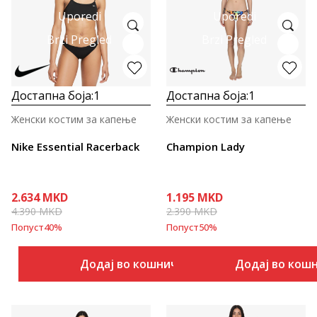
Uporedi
Uporedi
Brzi Pregled
Brzi Pregled
Достапна боја:
1
Достапна боја:
1
Женски костим за капење
Женски костим за капење
Nike Essential Racerback
Champion Lady
2.634
MKD
1.195
MKD
4.390
MKD
2.390
MKD
Попуст
40
%
Попуст
50
%
Додај во кошничка
Додај во кош