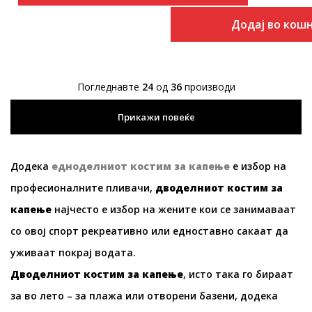
Додај во кош
Погледнавте
24
од
36
производи
Прикажи повеќе
Додека
едноделниот костим за капење
е избор на
професионалните пливачи,
дводелниот костим за
капење
најчесто е избор на жените кои се занимаваат
со овој спорт рекреативно или едноставно сакаат да
уживаат покрај водата.
Дводелниот костим за капење
, исто така го бираат
за во лето – за плажа или отворени базени, додека