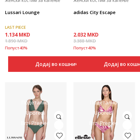
Женски костим за капење
Женски костим за капење
Lussari Lounge
adidas City Escape
LAST PIECE
1.134
MKD
2.032
MKD
1.890
MKD
3.388
MKD
Попуст
40
%
Попуст
40
%
Додај во кошничка
Додај во кош
Подетално
Подетално
Uporedi
Uporedi
Brzi Pregled
Brzi Pregled