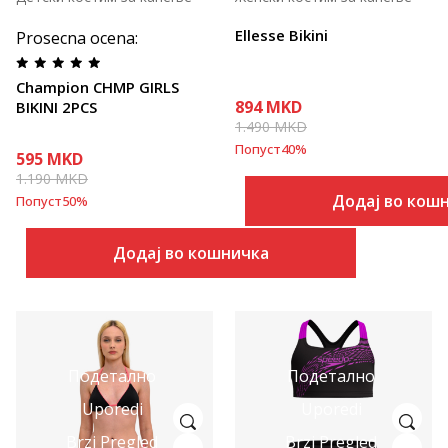
Ellesse Bikini
Prosecna ocena
:
Champion CHMP GIRLS
894
MKD
BIKINI 2PCS
1.490
MKD
Попуст
40
%
595
MKD
1.190
MKD
Додај во кош
Попуст
50
%
Додај во кошничка
Подетално
Подетално
Uporedi
Uporedi
Brzi Pregled
Brzi Pregled