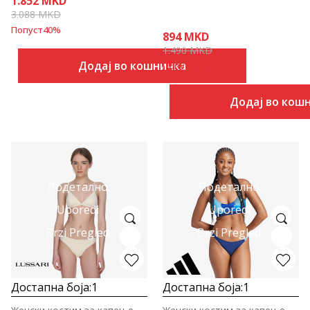
1.852
MKD
3.088
MKD
Попуст
40
%
894
MKD
1.490
MKD
Додај во кошничка
Попуст
40
%
Додај во кош
Подетално
Подетално
Uporedi
Uporedi
Brzi Pregled
Brzi Pregled
Достапна боја:
1
Достапна боја:
1