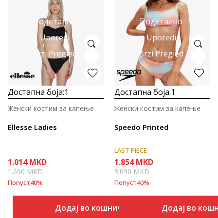
Подетално
Подетално
Uporedi
Uporedi
Brzi Pregled
Brzi Pregled
Достапна боја:
1
Достапна боја:
1
Женски костим за капење
Женски костим за капење
Ellesse Ladies
Speedo Printed
LAST PIECE
1.014
MKD
1.854
MKD
1.690
MKD
3.090
MKD
Попуст
40
%
Попуст
40
%
Додај во кошничка
Додај во кош