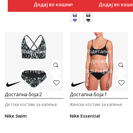
Додај во кошничка
Додај во кош
Подетално
Подетално
Uporedi
Uporedi
Brzi Pregled
Brzi Pregled
Достапна боја:
2
Достапна боја:
1
Детски костим за капење
Женски костим за капење
Nike Swim
Nike Essential