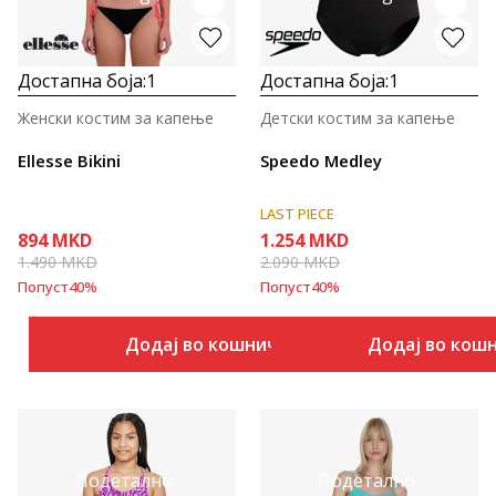
Достапна боја:
1
Достапна боја:
1
Женски костим за капење
Детски костим за капење
Ellesse Bikini
Speedo Medley
LAST PIECE
894
MKD
1.254
MKD
1.490
MKD
2.090
MKD
Попуст
40
%
Попуст
40
%
Додај во кошничка
Додај во кош
Подетално
Подетално