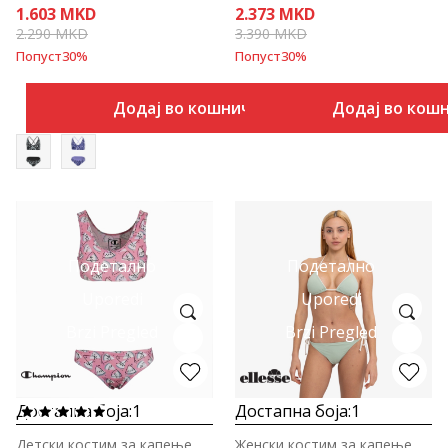
1.603
MKD
2.373
MKD
2.290
MKD
3.390
MKD
Попуст
30
%
Попуст
30
%
Додај во кошничка
Додај во кош
Подетално
Подетално
Uporedi
Uporedi
Brzi Pregled
Brzi Pregled
Достапна боја:
1
Достапна боја:
1
Детски костим за капење
Женски костим за капење