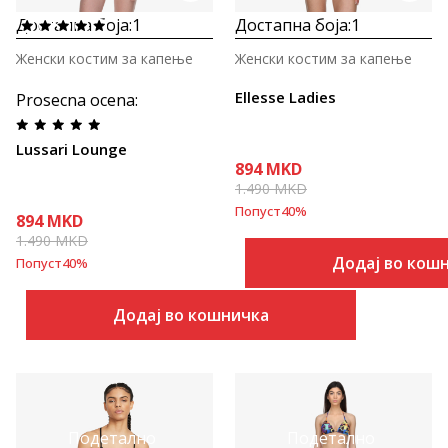
Достапна боја:
1
Достапна боја:
1
Женски костим за капење
Женски костим за капење
Ellesse Ladies
Prosecna ocena
:
Lussari Lounge
894
MKD
1.490
MKD
Попуст
40
%
894
MKD
1.490
MKD
Додај во кош
Попуст
40
%
Додај во кошничка
Подетално
Подетално