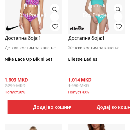
Uporedi
Uporedi
Brzi Pregled
Brzi Pregled
Достапна боја:
1
Достапна боја:
1
Детски костим за капење
Женски костим за капење
Nike Lace Up Bikini Set
Ellesse Ladies
1.603
MKD
1.014
MKD
2.290
MKD
1.690
MKD
Попуст
30
%
Попуст
40
%
Додај во кошничка
Додај во кош