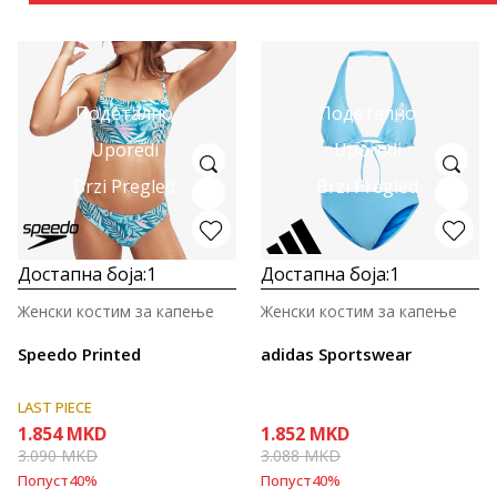
Подетално
Подетално
Uporedi
Uporedi
Brzi Pregled
Brzi Pregled
Достапна боја:
1
Достапна боја:
1
Женски костим за капење
Женски костим за капење
Speedo Printed
adidas Sportswear
LAST PIECE
1.854
MKD
1.852
MKD
3.090
MKD
3.088
MKD
Попуст
40
%
Попуст
40
%