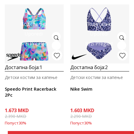
Подетално
Подетално
Uporedi
Uporedi
Brzi Pregled
Brzi Pregled
Достапна боја:
1
Достапна боја:
2
Детски костим за капење
Детски костим за капење
Speedo Print Racerback
Nike Swim
2Pc
1.673
MKD
1.603
MKD
2.390
MKD
2.290
MKD
Попуст
30
%
Попуст
30
%