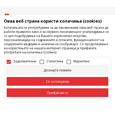
Македонија
Промена
Оваа веб страна користи колачиња (cookies)
Колачињата ги употребуваме за да овозможиме оваа веб страна да
работи правилно како и за нејзино понатамошно унапредување се
со цел подобрување на Вашето корисничко искуство,
персонализација на содржините и огласите, функционалност на
социјалните медиуми и анализа на сообраќајот. Со продолжување
на користењето на нашата интернет страница ја прифаќате
употребата на колачиња (cookies).
Не е дозволено превземање или користење на содржината од
интернет страните на Sport Vision, делумно или целосно a се
Задолжителни
Статистика
Маркетинг
однесува на логоа, трговски марки, комерцијални содржини, ниту
истите да се отстапуваат на трети лица, јавно да се објавуваат или да
Дознајте повеќе
се користат за било какви цели, без писмена согласност од БДС.МК
ДООЕЛ.
Настојуваме да бидеме што попрецизни во описот на производот,
Се согласувам
фотографијата и самата цена, но не можеме да гарантираме дака
сите информации се комплетни и без грешка. Сите прикажани
Прифаќам се
производи на сајтот се дел од нашата понуда, но не се подразбира
дека мораат да се достапни во секој момент. Достапноста на
производите може да ја проверите и на телефонскиот број 02 3055
Задолжителни
Задолжителните колачиња ја прават страницата
222.
употреблива, односно овозможуваат основни
функции, како што се навигација на страницата
©2026
www.sportvision.mk
, Изработка
NB SOFT
. Сите права задржани.
Статистика