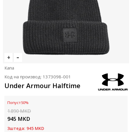
Капа
Код на производ:
1373098-001
Under Armour Halftime
Попуст
50
%
1.890
MKD
945
MKD
Зштеда:
945
MKD