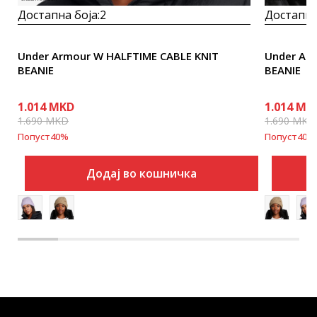
Достапна боја:
2
Достапна
Under Armour W HALFTIME CABLE KNIT
Under Ar
BEANIE
BEANIE
1.014
MKD
1.014
MK
1.690
MKD
1.690
MKD
Попуст
40
%
Попуст
40
%
Додај во кошничка