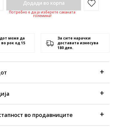
Додади во корпа
Потребно е да ја изберете саканата
големина!
дот може да
За сите нарачки
 во рок од 15
доставата изнесува
180 ден.
дот
ија
стапност во продавниците