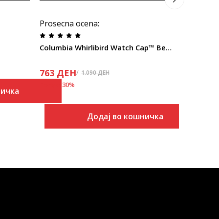
Prosecna ocena
:
Columbia Whirlibird Watch Cap™ Beanie
763
ДЕН
1.090
ДЕН
Попуст
30
%
ничка
Додај во кошничка