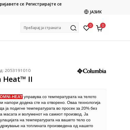
CLICK & COLLECT
ријавете се
Регистрирајте се
ете со картичка online и подигнете во продавницата
ЈАЗИК
по ваш избор
0
0
Пребарај ја страната
д:
2053191010
 Heat™ II
OMNI-HEAT
управува со температурата на телото
и напори додека сте на отворено. Оваа технологија
да ја подигне температурата во просек за 20% без
а масата и волуменот на самиот производ. Ја
улацијата на температурата на вашето тело со
држување на топлината произведена од нашето