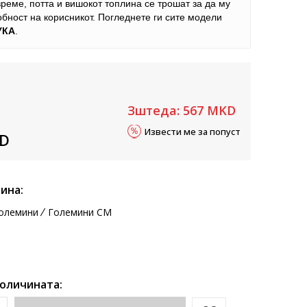
време, потта и вишокот топлина се трошат за да му
обност на корисникот. Погледнете ги сите модели
УКА
.
Зштеда:
567
MKD
Извести ме за попуст
D
ина:
олемини
Големини CM
количината: