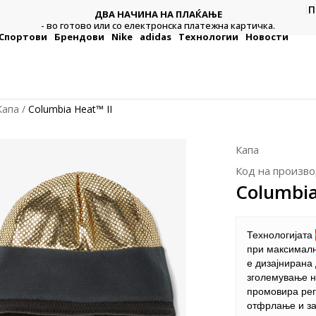
П
ДВА НАЧИНА НА ПЛАЌАЊЕ
тежна
Плат
- во готово или со електронска платежна картичка.
Спортови
Брендови
Nike
adidas
Технологии
Новости
Капа
Columbia Heat™ II
Капа
Код на произво
Columbia
Технологијата
при максималн
е дизајнирана 
зголемување н
промовира рег
отфрлање и за