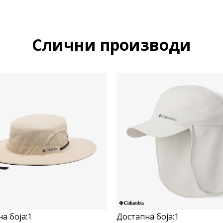
Слични производи
а боја:
1
Достапна боја:
1