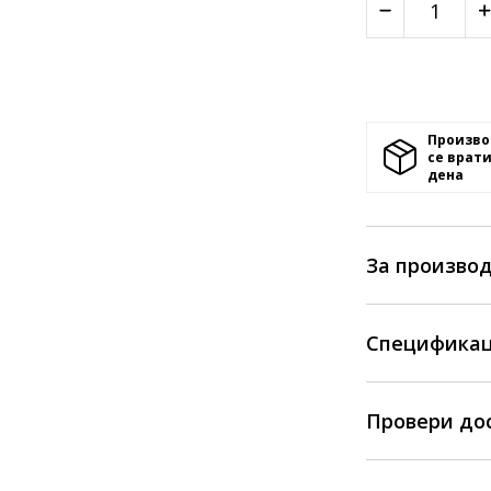
Произво
се врати
денa
За произво
Спецификац
Провери до