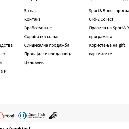
За нас
Sport&Bonus прогр
Контакт
Click&Collect
Вработување
Правила на Sport&
Соработка со нас
програмата
едства
Синдикална продажба
Користење на gift
ње/
Пронајдете продавница
картичките
а
Ценовник
е и
ња (cookies)