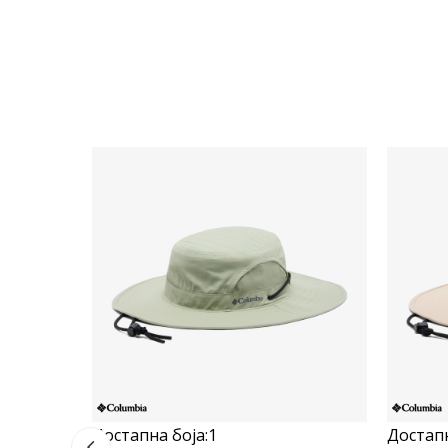
Достапна боја:
1
Достапн