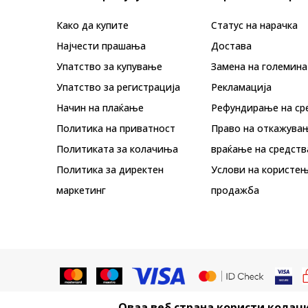
Како да купите
Статус на нарачка
Најчести прашања
Достава
Упатство за купување
Замена на големина
Упатство за регистрација
Рекламациja
Начин на плаќање
Рефундирање на ср
Политика на приватност
Право на откажува
Политиката за колачиња
враќање на средств
Политика за директен
Услови на користењ
маркетинг
продажба
Оваа веб страна користи колачи