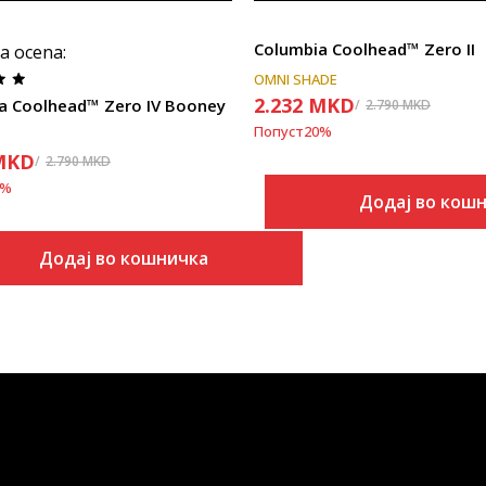
Columbia Coolhead™ Zero II
a ocena
:
OMNI SHADE
2.232
MKD
a Coolhead™ Zero IV Booney
2.790
MKD
Попуст
20
%
MKD
2.790
MKD
%
Додај во кош
Додај во кошничка