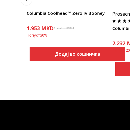
Columbia Coolhead™ Zero IV Booney
Prosecn
1.953
MKD
Columbi
2.790
MKD
Попуст
30
%
2.232
Попуст
20
Додај во кошничка