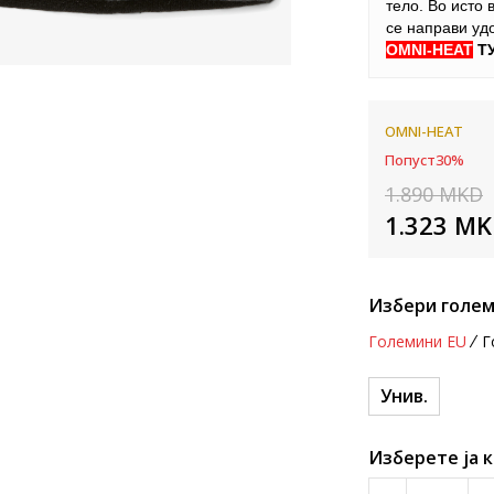
тело. Во исто 
се направи уд
OMNI-HEAT
Т
OMNI-HEAT
Попуст
30
%
1.890
MKD
1.323
MK
Избери голем
Големини EU
Г
Унив.
Изберете ја 