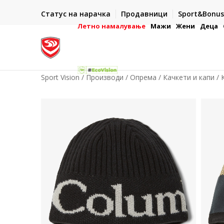
ИСПОРАКА ВО РОК ОД 5 РАБОТНИ ДЕНА
Статус на нарачка
Продавници
Sport&Bonus
-222
- на сите нарачки во готово или со електронска пла
картичка
Летно намалување
Мажи
Жени
Деца
Sport Vision
Производи
Опрема
Качкети и капи