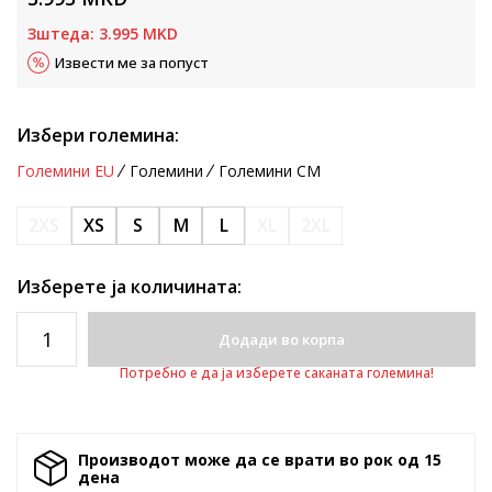
Зштеда:
3.995
MKD
Извести ме за попуст
Избери големина:
Големини EU
Големини
Големини CM
2XS
XS
S
M
L
XL
2XL
Изберете ја количината:
Додади во корпа
Потребно е да ја изберете саканата големина!
Производот може да се врати во рок од 15
денa