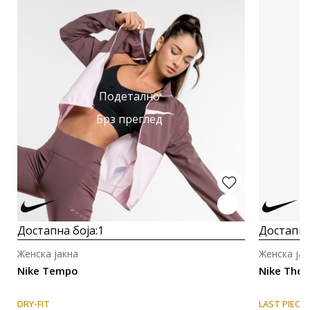
Подетално
Брз преглед
Достапна боја:
1
Достапна
Женска јакна
Женска јак
Nike Tempo
Nike Ther
DRY-FIT
LAST PIECE