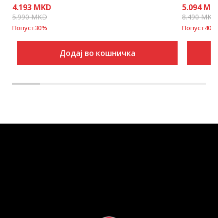
4.193
MKD
5.094
MK
5.990
MKD
8.490
MKD
Попуст
30
%
Попуст
40
%
Додај во кошничка