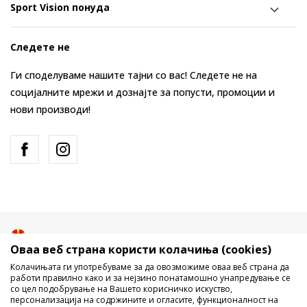
Sport Vision понуда
Следете не
Ги споделуваме нашите тајни со вас! Следете не на
социјалните мрежи и дознајте за попусти, промоции и
нови производи!
Македонија
Промена
Оваа веб страна користи колачиња (cookies)
Колачињата ги употребуваме за да овозможиме оваа веб страна да
работи правилно како и за нејзино понатамошно унапредување се
со цел подобрување на Вашето корисничко искуство,
персонализација на содржините и огласите, функционалност на