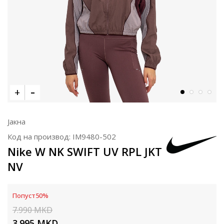
Јакна
Код на производ:
IM9480-502
Nike W NK SWIFT UV RPL JKT
NV
Попуст
50
%
7.990
MKD
3.995
MKD