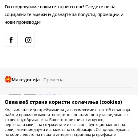
Ги споделуваме нашите тајни со вас! Следете не на
социјалните мрежи и дознајте за попусти, промоции и
нови производи!
Македонија
Промена
Оваа веб страна користи колачиња (cookies)
Колачињата ги употребуваме за да овозможиме оваа веб страна да
работи правилно како и за нејзино понатамошно унапредување се
со цел подобрување на Вашето корисничко искуство,
Не е дозволено превземање или користење на содржината од
персонализација на содржините и огласите, функционалност на
социјалните медиуми и анализа на сообраќајот. Со продолжување
интернет страните на Sport Vision, делумно или целосно a се
на користењето на нашата интернет страница ја прифаќате
однесува на логоа, трговски марки, комерцијални содржини, ниту