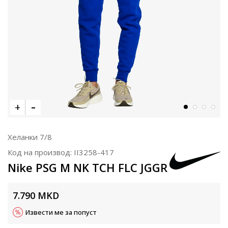
Хеланки 7/8
Код на производ:
II3258-417
Nike PSG M NK TCH FLC JGGR
7.790
MKD
Извести ме за попуст