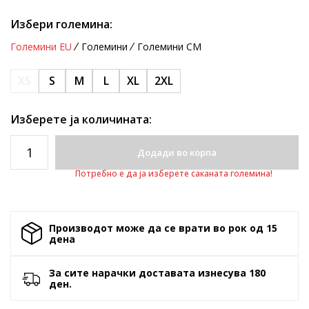
Избери големина:
Големини EU
Големини
Големини CM
XS
S
M
L
XL
2XL
Изберете ја количината:
Додади во корпа
Потребно е да ја изберете саканата големина!
Производот може да се врати во рок од 15
денa
За сите нарачки доставата изнесува 180
ден.