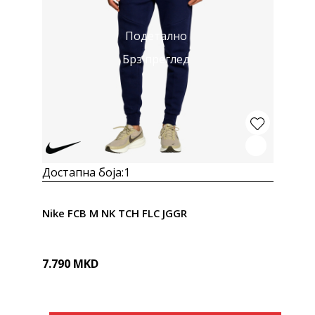
Подетално
Брз преглед
Достапна боја:
1
Nike FCB M NK TCH FLC JGGR
7.790
MKD