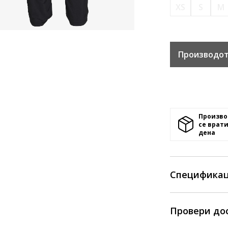
XS
S
M
Производот
Произво
се врати
денa
Спецификац
Провери до