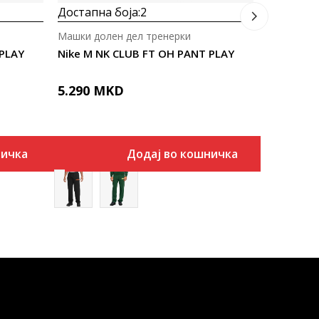
Достапна боја:
2
Машки долен дел тренерки
 PLAY
Nike M NK CLUB FT OH PANT PLAY
5.290
MKD
ничка
Додај во кошничка