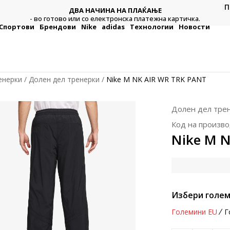
П
ДВА НАЧИНА НА ПЛАЌАЊЕ
тежна
Плат
- во готово или со електронска платежна картичка.
Спортови
Брендови
Nike
adidas
Технологии
Новости
енерки
Долен дел тренерки
Nike M NK AIR WR TRK PANT
Долен дел тре
Код на произво
Nike M 
Избери голем
Големини EU
Г