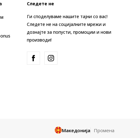
а
Следете не
Ги споделуваме нашите тајни со вас!
ам
Следете не на социјалните мрежи и
дознајте за попусти, промоции и нови
Bonus
производи!
Македонија
Промена