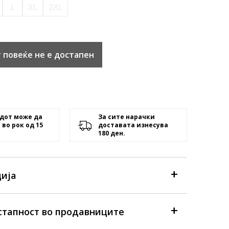
L
XL
2XL
 повеќе не е достапен
дот може да
За сите нарачки
 во рок од 15
доставата изнесува
180 ден.
ија
стапност во продавниците