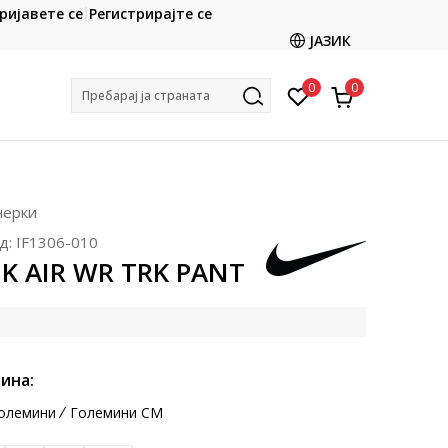
CLICK & COLLECT
ријавете се
Регистрирајте се
ете со картичка online и подигнете во продавницата
ЈАЗИК
по ваш избор
0
0
Пребарај ја страната
нерки
д:
IF1306-010
NK AIR WR TRK PANT
ина:
олемини
Големини CM