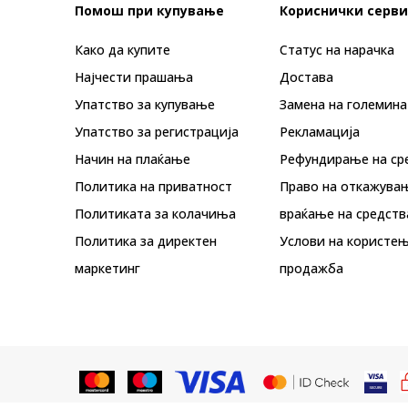
Помош при купување
Кориснички серви
Како да купите
Статус на нарачка
Најчести прашања
Достава
Упатство за купување
Замена на големина
Упатство за регистрација
Рекламациja
Начин на плаќање
Рефундирање на ср
Политика на приватност
Право на откажува
Политиката за колачиња
враќање на средств
Политика за директен
Услови на користењ
маркетинг
продажба