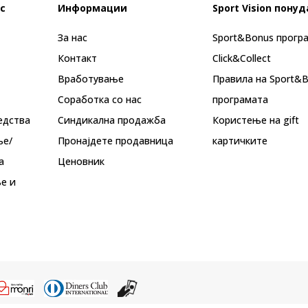
с
Информации
Sport Vision понуд
За нас
Sport&Bonus прогр
Контакт
Click&Collect
Вработување
Правила на Sport&
Соработка со нас
програмата
едства
Синдикална продажба
Користење на gift
ње/
Пронајдете продавница
картичките
а
Ценовник
е и