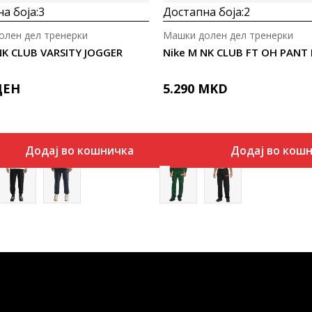
а боја:
3
Достапна боја:
2
олен дел тренерки
Машки долен дел тренерки
NK CLUB VARSITY JOGGER
Nike M NK CLUB FT OH PANT
ДЕН
5.290
MKD
Додај во кошничка
Додај во кош