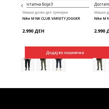
Достапна боја:
3
Достапн
Машки долен дел тренерки
Машки д
Nike M NK CLUB VARSITY JOGGER
Nike M 
2.990
ДЕН
2.990
Додај во кошничка