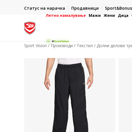
ИСПОРАКА ВО РОК ОД 5 РАБОТНИ ДЕНА
Статус на нарачка
Продавници
Sport&Bonus
-222
- на сите нарачки во готово или со електронска пла
картичка
Летно намалување
Мажи
Жени
Деца
Sport Vision
Производи
Текстил
Долни делови тр