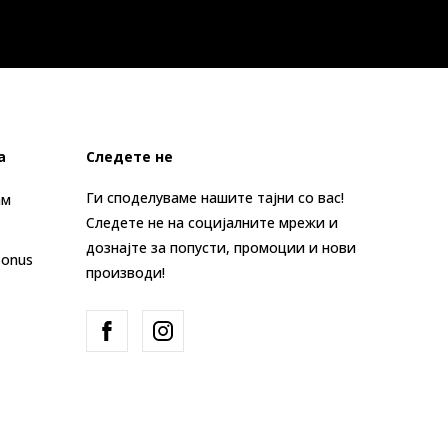
а
Следете не
Ги споделуваме нашите тајни со вас!
ам
Следете не на социјалните мрежи и
дознајте за попусти, промоции и нови
Bonus
производи!