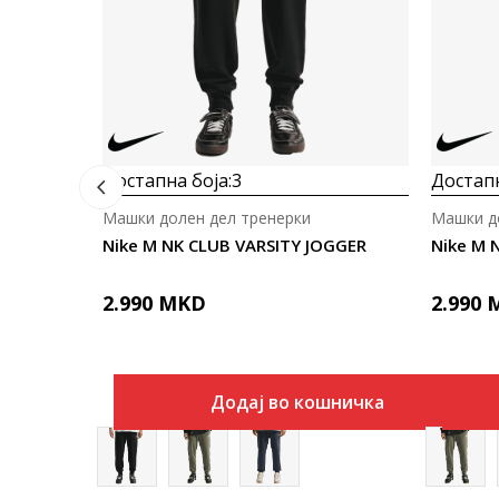
Достапна боја:
3
Достапн
Машки долен дел тренерки
Машки д
Nike M NK CLUB VARSITY JOGGER
Nike M 
2.990
MKD
2.990
Додај во кошничка