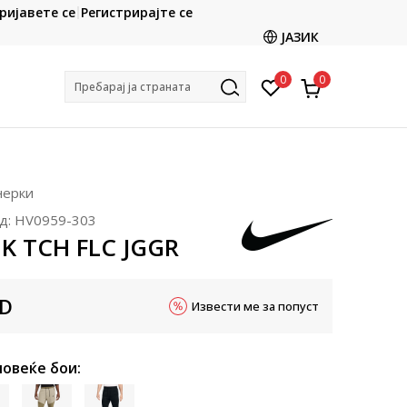
CLICK & COLLECT
ријавете се
Регистрирајте се
ете со картичка online и подигнете во продавницата
ЈАЗИК
по ваш избор
0
0
Пребарај ја страната
нерки
д:
HV0959-303
K TCH FLC JGGR
D
Извести ме за попуст
повеќе бои: