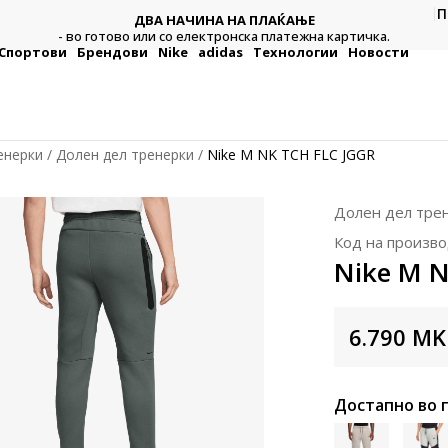
П
ДВА НАЧИНА НА ПЛАЌАЊЕ
тежна
Плат
- во готово или со електронска платежна картичка.
Спортови
Брендови
Nike
adidas
Технологии
Новости
енерки
Долен дел тренерки
Nike M NK TCH FLC JGGR
Долен дел тре
Код на произво
Nike M N
6.790
MK
Достапно во 