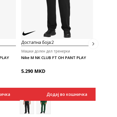
2.990
M
Достапна боја:
2
Машки долен дел тренерки
 PLAY
Nike M NK CLUB FT OH PANT PLAY
5.290
MKD
ничка
Додај во кошничка