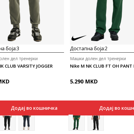
а боја:
3
Достапна боја:
2
олен дел тренерки
Машки долен дел тренерки
NK CLUB VARSITY JOGGER
Nike M NK CLUB FT OH PANT
MKD
5.290
MKD
Додај во кошничка
Додај во кош