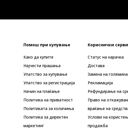
Помош при купување
Кориснички серви
Како да купите
Статус на нарачка
Најчести прашања
Достава
Упатство за купување
Замена на големина
Упатство за регистрација
Рекламациja
Начин на плаќање
Рефундирање на ср
Политика на приватност
Право на откажува
Политиката за колачиња
враќање на средств
Политика за директен
Услови на користењ
маркетинг
продажба