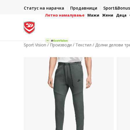
ИСПОРАКА ВО РОК ОД 5 РАБОТНИ ДЕНА
Статус на нарачка
Продавници
Sport&Bonus
-222
- на сите нарачки во готово или со електронска пла
картичка
Летно намалување
Мажи
Жени
Деца
Sport Vision
Производи
Текстил
Долни делови тр