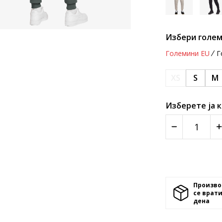
Избери голем
Големини EU
Г
XS
S
M
Изберете ја 
Произво
се врати
денa