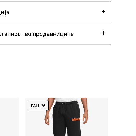
ија
стапност во продавниците
FALL 26
FALL 26
Достапна
Машки дол
Nike M N