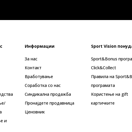
с
Информации
Sport Vision понуд
За нас
Sport&Bonus прогр
Контакт
Click&Collect
Вработување
Правила на Sport&
Соработка со нас
програмата
едства
Синдикална продажба
Користење на gift
ње/
Пронајдете продавница
картичките
а
Ценовник
е и