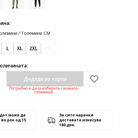
ина:
олемини
Големини CM
L
XL
2XL
3XL
количината:
Додади во корпа
Потребно е да ја изберете саканата
големина!
дот може да
За сите нарачки
 во рок од 15
доставата изнесува
180 ден.