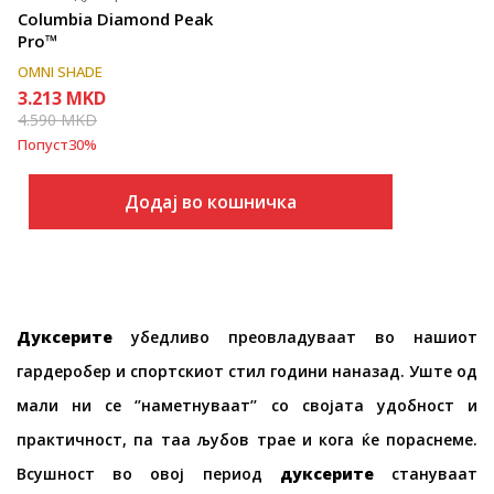
Columbia Diamond Peak
Pro™
OMNI SHADE
3.213
MKD
4.590
MKD
Попуст
30
%
Додај во кошничка
Дуксерите
убедливо преовладуваат во нашиот
гардеробер и спортскиот стил години наназад. Уште од
мали ни се ‘’наметнуваат’’ со својата удобност и
практичност, па таа љубов трае и кога ќе пораснеме.
Всушност во овој период
дуксерите
стануваат