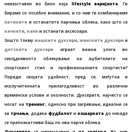
неизоставен во било која
lifestyle варијанта
. Ги
бираме со посебно внимание, и со нив ги комбинираме
патиките
и останатите парчиња облека, како што се
качкети
,
капи
и останати аксесоари.
Зошто токму
машките дуксери
,
женските дуксери
и
детските дуксери
играат важна улога во
секојдневното облекување на љубителите на
спортскиот стил и професионалните спортисти?
Поради својата удобност, пред се, меѓутоа и
исклучителната прилагодливост во различни
временски услови и околности. Дуксерите, најчесто се
носат на
тренинг
, односно при загревање, идеални се
за
трчање
, додека
фудбалот
и
кошарката
до некаде
се препознатливи баш по ова парче облека.
Дуксерите
се неизоставни и
на скијање
. Во нив