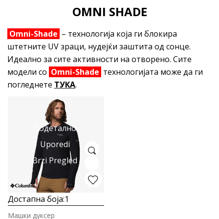
OMNI SHADE
Omni-Shade
– технологија која ги блокира
штетните UV зраци, нудејќи заштита од сонце.
Идеално за сите активности на отворено. Сите
модели со
Omni-Shade
технологијата може да ги
погледнете
ТУКА
.
Подетално
Uporedi
Brzi Pregled
Достапна боја:
1
Машки дуксер