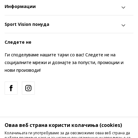
Информации
Sport Vision понуда
Следете не
Ги споделуваме нашите тајни со вас! Следете не на
социјалните мрежи и дознајте за попусти, промоции и
нови производи!
Оваа веб страна користи колачиња (cookies)
Македонија
Промена
Колачињата ги употребуваме за да овозможиме оваа веб страна да
работи правилно како и за нејзино понатамошно унапредување се