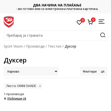
ДВА НАЧИНА НА ПЛАЌАЊЕ
- во готово или со електронска платежна картичка.
0
0
Пребарај ја страната
Sport Vision
Производи
Текстил
Дуксер
Дуксер
Филтери
Листа: OMNI SHADE
1
производи
Избриши сè