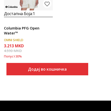
Достапна боја:
1
Columbia PFG Open
Water™
OMNI SHIELD
3.213
MKD
4.590
MKD
Попуст
30
%
Додај во кошничка