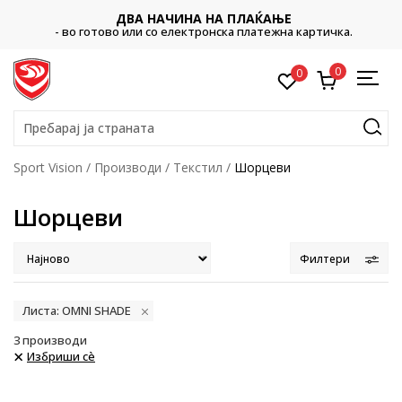
ДВА НАЧИНА НА ПЛАЌАЊЕ
- во готово или со електронска платежна картичка.
0
0
Пребарај ја страната
Sport Vision
Производи
Текстил
Шорцеви
Шорцеви
Филтери
Листа: OMNI SHADE
3
производи
Избриши сè