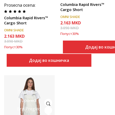
Columbia Rapid Rivers™
Prosecna ocena
:
Cargo Short
OMNI SHADE
Columbia Rapid Rivers™
2.163
MKD
Cargo Short
3.090
MKD
OMNI SHADE
Попуст
30
%
2.163
MKD
3.090
MKD
Додај во кош
Попуст
30
%
Додај во кошничка
Подетално
Uporedi
Brzi Pregled