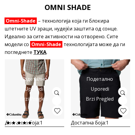
OMNI SHADE
Omni-Shade
– технологија која ги блокира
штетните UV зраци, нудејќи заштита од сонце.
Идеално за сите активности на отворено. Сите
модели со
Omni-Shade
технологијата може да ги
погледнете
ТУКА
.
Подетално
Подетално
Uporedi
Uporedi
Brzi Pregled
Brzi Pregled
Достапна боја:
1
Достапна боја:
1