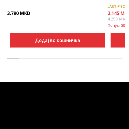
LAST PIECE
3.790
MKD
2.145
MK
4.290
MKD
Попуст
50
%
Додај во кошничка