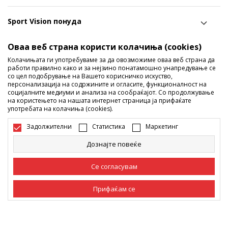
Sport Vision понуда
Оваа веб страна користи колачиња (cookies)
Следете не
Колачињата ги употребуваме за да овозможиме оваа веб страна да
работи правилно како и за нејзино понатамошно унапредување се
Ги споделуваме нашите тајни со вас! Следете не на
со цел подобрување на Вашето корисничко искуство,
социјалните мрежи и дознајте за попусти, промоции и
персонализација на содржините и огласите, функционалност на
социјалните медиуми и анализа на сообраќајот. Со продолжување
нови производи!
на користењето на нашата интернет страница ја прифаќате
употребата на колачиња (cookies).
Задолжителни
Статистика
Маркетинг
Дознајте повеќе
Се согласувам
Прифаќам се
Македонија
Промена
Задолжителни
Задолжителните колачиња ја прават страницата
употреблива, односно овозможуваат основни