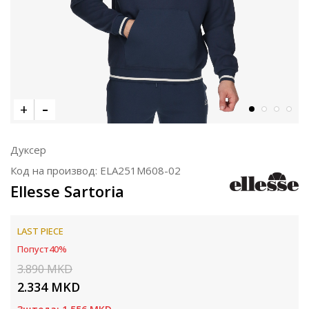
Дуксер
Код на производ:
ELA251M608-02
Ellesse Sartoria
LAST PIECE
Попуст
40
%
3.890
MKD
2.334
MKD