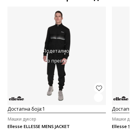
Подетално
Брз преглед
Достапна боја:
1
Достапна
Машки дуксер
Машки дук
Ellesse ELLESSE MENS JACKET
Ellesse Sa