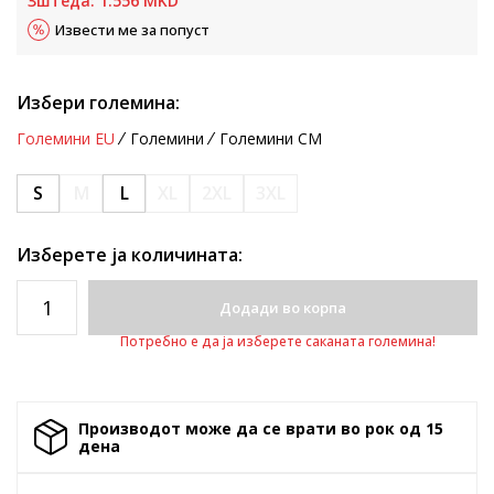
Зштеда:
1.556
MKD
Извести ме за попуст
Избери големина:
Големини EU
Големини
Големини CM
S
M
L
XL
2XL
3XL
Изберете ја количината:
Додади во корпа
Потребно е да ја изберете саканата големина!
Производот може да се врати во рок од 15
денa