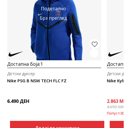
Подетално
Брз преглед
Достапна боја:
1
Достапна
Детски дуксер
Детски ду
Nike PSG B NSW TECH FLC FZ
Nike Kyli
6.490
ДЕН
2.863
MK
4.090
MKD
Попуст
30
%