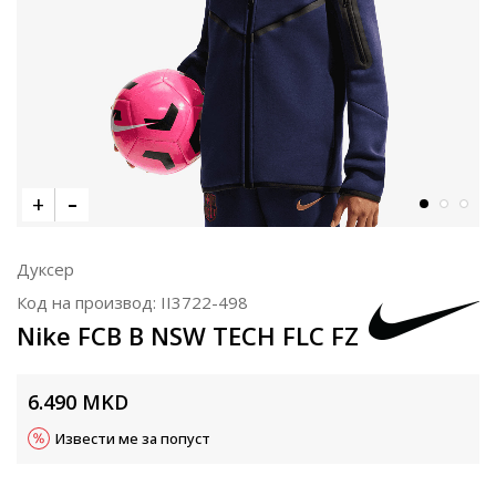
Дуксер
Код на производ:
II3722-498
Nike FCB B NSW TECH FLC FZ
6.490
MKD
Извести ме за попуст