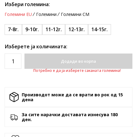
Избери големина:
Големини EU
Големини
Големини CM
7-8г.
9-10г.
11-12г.
12-13г.
14-15г.
Изберете ја количината:
Додади во корпа
Потребно е да ја изберете саканата големина!
Производот може да се врати во рок од 15
денa
За сите нарачки доставата изнесува 180
ден.