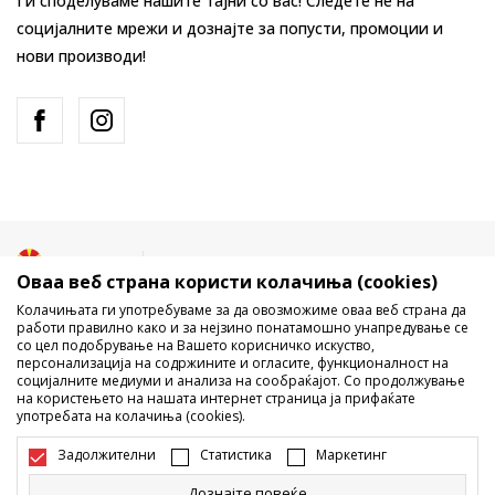
Ги споделуваме нашите тајни со вас! Следете не на
социјалните мрежи и дознајте за попусти, промоции и
нови производи!
Македонија
Промена
Оваа веб страна користи колачиња (cookies)
Колачињата ги употребуваме за да овозможиме оваа веб страна да
работи правилно како и за нејзино понатамошно унапредување се
со цел подобрување на Вашето корисничко искуство,
персонализација на содржините и огласите, функционалност на
социјалните медиуми и анализа на сообраќајот. Со продолжување
на користењето на нашата интернет страница ја прифаќате
употребата на колачиња (cookies).
Не е дозволено превземање или користење на содржината од
интернет страните на Sport Vision, делумно или целосно a се
Задолжителни
Статистика
Маркетинг
однесува на логоа, трговски марки, комерцијални содржини, ниту
истите да се отстапуваат на трети лица, јавно да се објавуваат или да
Дознајте повеќе