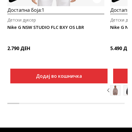
Достапна боја:
1
Достапна
Детски дуксер
Детски ду
Nike G NSW STUDIO FLC BXY OS LBR
Nike G NS
2.790
ДЕН
5.490
ДЕ
Додај во кошничка