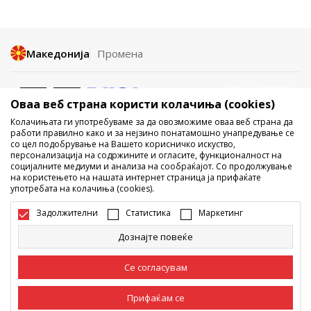
Македонија
Промена
Оваа веб страна користи колачиња (cookies)
Колачињата ги употребуваме за да овозможиме оваа веб страна да
работи правилно како и за нејзино понатамошно унапредување се
со цел подобрување на Вашето корисничко искуство,
Не е дозволено превземање или користење на содржината од
персонализација на содржините и огласите, функционалност на
социјалните медиуми и анализа на сообраќајот. Со продолжување
интернет страните на Sport Vision, делумно или целосно a се
на користењето на нашата интернет страница ја прифаќате
однесува на логоа, трговски марки, комерцијални содржини, ниту
употребата на колачиња (cookies).
истите да се отстапуваат на трети лица, јавно да се објавуваат или да
се користат за било какви цели, без писмена согласност од БДС.МК
Задолжителни
Статистика
Маркетинг
ДООЕЛ.
Настојуваме да бидеме што попрецизни во описот на производот,
Дознајте повеќе
фотографијата и самата цена, но не можеме да гарантираме дака
сите информации се комплетни и без грешка. Сите прикажани
производи на сајтот се дел од нашата понуда, но не се подразбира
Се согласувам
дека мораат да се достапни во секој момент. Достапноста на
производите може да ја проверите и на телефонскиот број 02 3055
222.
Прифаќам се