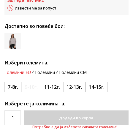
Зштеда:
897
MKD
Извести ме за попуст
Достапно во повеќе бои:
Избери големина:
Големини EU
Големини
Големини CM
7-8г.
9-10г.
11-12г.
12-13г.
14-15г.
Изберете ја количината:
Додади во корпа
Потребно е да ја изберете саканата големина!