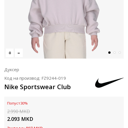
Дуксер
Код на производ:
FZ9244-019
Nike Sportswear Club
Попуст
30
%
2.990
MKD
2.093
MKD