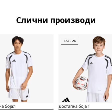
Слични производи
FALL 26
а боја:
1
Достапна боја:
1