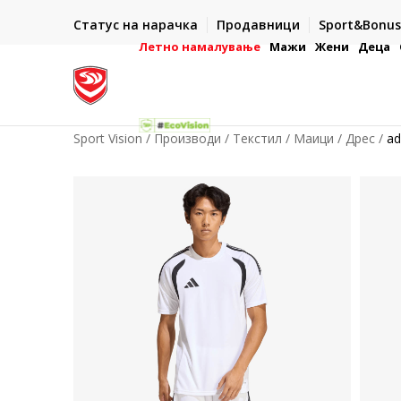
ИСПОРАКА ВО РОК ОД 5 РАБОТНИ ДЕНА
Статус на нарачка
Продавници
Sport&Bonus
-222
- на сите нарачки во готово или со електронска пла
картичка
Летно намалување
Мажи
Жени
Деца
Sport Vision
Производи
Текстил
Маици
Дрес
ad