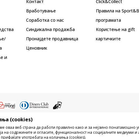
Контакт
Click&Collect
Вработување
Правила на Sport&
Соработка со нас
програмата
едства
Синдикална продажба
Користење на gift
ње/
Пронајдете продавница
картичките
а
Ценовник
е и
ња (cookies)
ристење на содржината од интернет страните на Sport Vision, делумно ил
ме оваа веб страна да работи правилно како и за нејзино понатамошно 
ни, ниту истите да се отстапуваат на трети лица, јавно да се објавуваат ил
ја на содржините и огласите, функционалност на социјалните медиуми и 
без писмена согласност од БДС.МК ДООЕЛ.
 прифаќате употребата на колачиња (cookies).
рецизни во описот на производот, фотографијата и самата цена, но не м