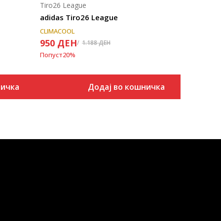
Tiro26 League
adidas Tiro26 League
CLIMACOOL
950
ДЕН
1.188
ДЕН
Попуст
20
%
ничка
Додај во кошничка