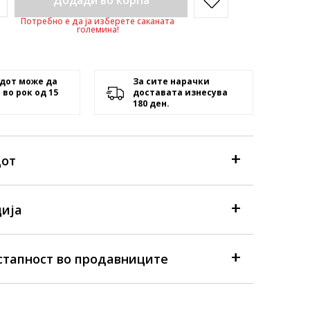
Додади во корпа
Потребно е да ја изберете саканата
големина!
дот може да
За сите нарачки
 во рок од 15
доставата изнесува
180 ден.
дот
ија
стапност во продавниците