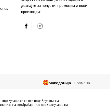
дознајте за попусти, промоции и нови
Bonus
производи!
Македонија
Промена
и целосно a се однесува на логоа,
унапредување се со цел подобрување на
и да се користат за било какви цели,
анализа на сообраќајот. Со продолжување на
ожеме да гарантираме дака сите