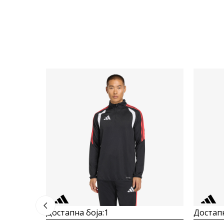
Достапна боја:
1
Достапн