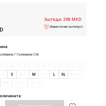
Зштеда:
298
MKD
Извести ме за попуст
D
ина:
олемини
Големини CM
T2
2XL-T3
XL-T2
M-T2
3XL-T2
L-T3
S-T
S
M-T
M
L-T
L
XL
XL-T
3XL
3XL-T
4XL-T
количината: