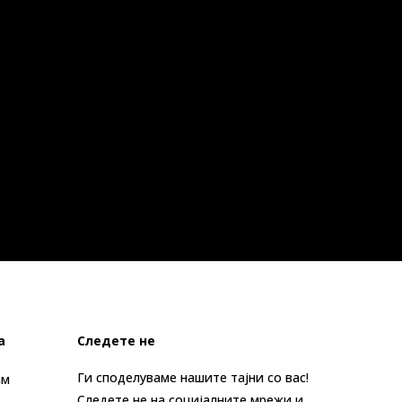
а
Следете не
Ги споделуваме нашите тајни со вас!
ам
Следете не на социјалните мрежи и