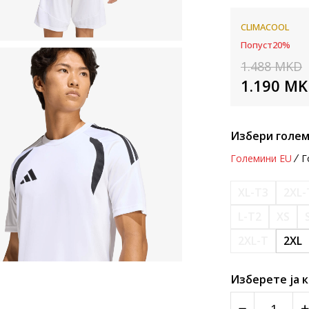
CLIMACOOL
Попуст
20
%
1.488
MKD
1.190
MK
Избери голем
Големини EU
Г
XL-T3
2XL-
L-T2
XS
2XL-T
2XL
Изберете ја 