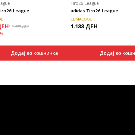
eague
Tiro26 League
Tiro26 League
adidas Tiro26 League
OL
CLIMACOOL
ДЕН
1.188
ДЕН
1.488
ДЕН
%
Додај во кошничка
Додај во кош