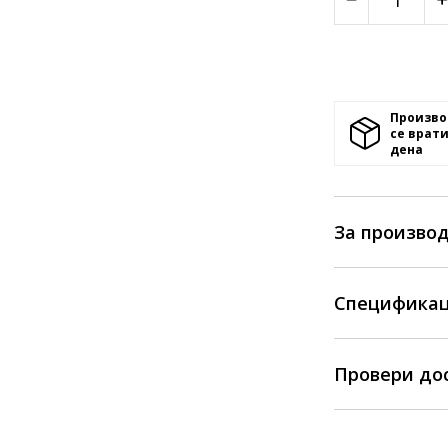
Произво
се врати
денa
За произво
Спецификац
Провери до