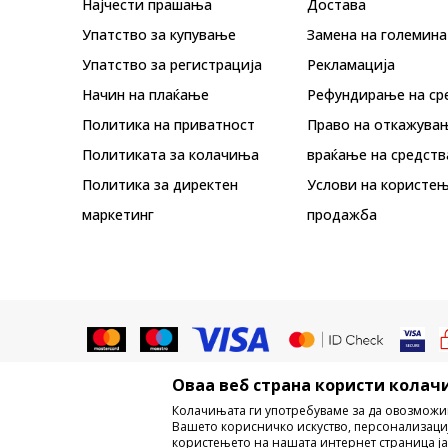
Најчести прашања
Достава
Упатство за купување
Замена на големина
Упатство за регистрација
Рекламациja
Начин на плаќање
Рефундирање на ср
Политика на приватност
Право на откажува
Политиката за колачиња
враќање на средств
Политика за директен
Услови на користењ
маркетинг
продажба
Оваа веб страна користи колачи
Не е дозволено превземање или ко
Колачињата ги употребуваме за да овозможи
трговски марки, комерцијални содржи
Вашето корисничко искуство, персонализаци
користењето на нашата интернет страница ја
Настојуваме да бидеме што поп