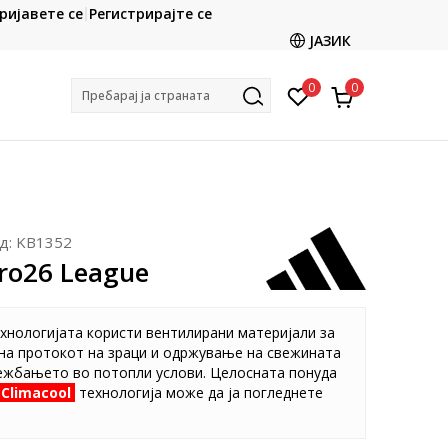
CLICK & COLLECT
ријавете се
Регистрирајте се
ете со картичка online и подигнете во продавницата
ЈАЗИК
по ваш избор
0
0
Пребарај ја страната
д:
KB1352
iro26 League
хнологијата користи вентилирани материјали за
на протокот на зраци и одржување на свежината
вежбањето во потопли услови. Целосната понуда
Climacool
технологија може да ја погледнете