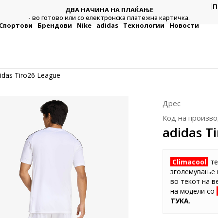
П
ДВА НАЧИНА НА ПЛАЌАЊЕ
тежна
Плат
- во готово или со електронска платежна картичка.
Спортови
Брендови
Nike
adidas
Технологии
Новости
idas Tiro26 League
Дрес
Код на произво
adidas T
Climacool
те
зголемување 
во текот на 
на модели со
ТУКА
.