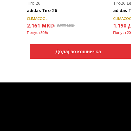
Tiro 26
Tiro26 L
adidas Tiro 26
adidas 
CLIMACOOL
CLIMACO
2.161
MKD
1.190
3.088
MKD
Попуст
30
%
Попуст
20
Додај во кошничка