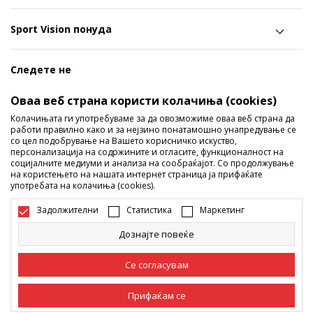
Sport Vision понуда
Следете не
Ги споделуваме нашите тајни со вас! Следете не на
Оваа веб страна користи колачиња (cookies)
социјалните мрежи и дознајте за попусти, промоции и
Колачињата ги употребуваме за да овозможиме оваа веб страна да
работи правилно како и за нејзино понатамошно унапредување се
нови производи!
со цел подобрување на Вашето корисничко искуство,
персонализација на содржините и огласите, функционалност на
социјалните медиуми и анализа на сообраќајот. Со продолжување
на користењето на нашата интернет страница ја прифаќате
употребата на колачиња (cookies).
Задолжителни
Статистика
Маркетинг
Дознајте повеќе
Македонија
Промена
Се согласувам
Прифаќам се