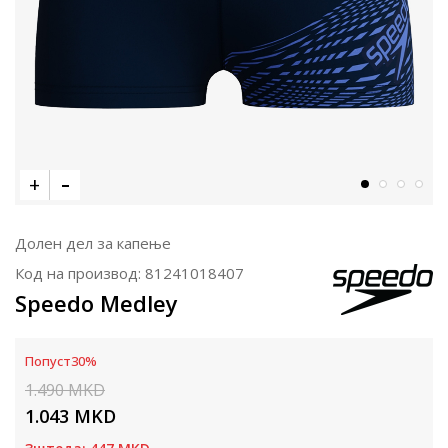
Долен дел за капење
Код на производ:
81241018407
Speedo Medley
Попуст
30
%
1.490
MKD
1.043
MKD