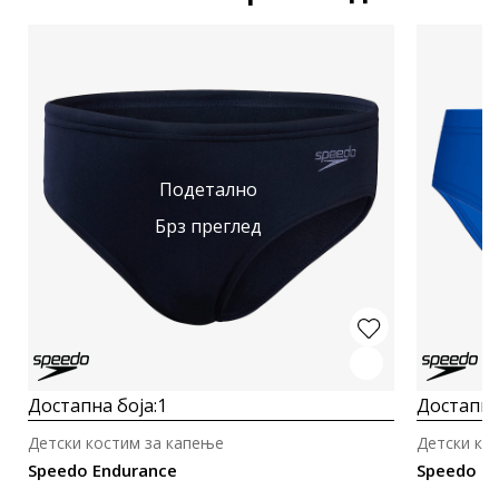
Подетално
Брз преглед
Достапна боја:
1
Достапна
Детски костим за капење
Детски ко
Speedo Endurance
Speedo E