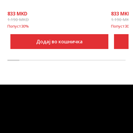
833
MKD
833
MKD
1.190
MKD
1.190
MKD
Попуст
30
%
Попуст
30
%
Додај во кошничка