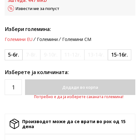
Зштеда:
447
MKD
Извести ме за попуст
Избери големина:
Големини EU
Големини
Големини CM
5-6г.
7-8г.
9-10г.
11-12г.
13-14г.
15-16г.
Изберете ја количината:
Додади во корпа
Потребно е да ја изберете саканата големина!
Производот може да се врати во рок од 15
денa