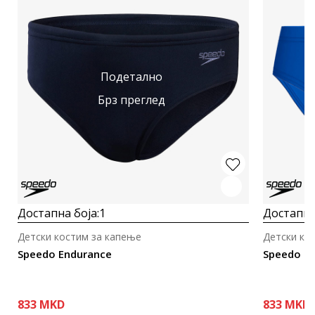
Подетално
Брз преглед
Достапна боја:
1
Достапна
Детски костим за капење
Детски ко
Speedo Endurance
Speedo E
833
MKD
833
MKD