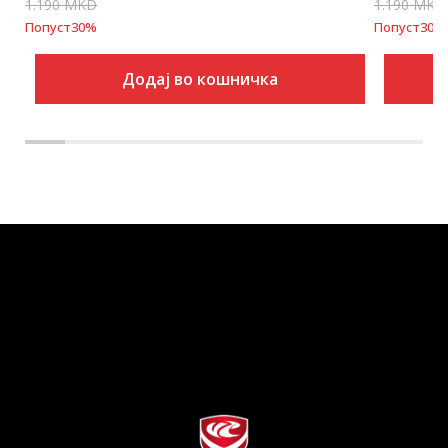
1.190
MKD
1.190
MKD
Попуст
30
%
Попуст
30
%
Додај во кошничка