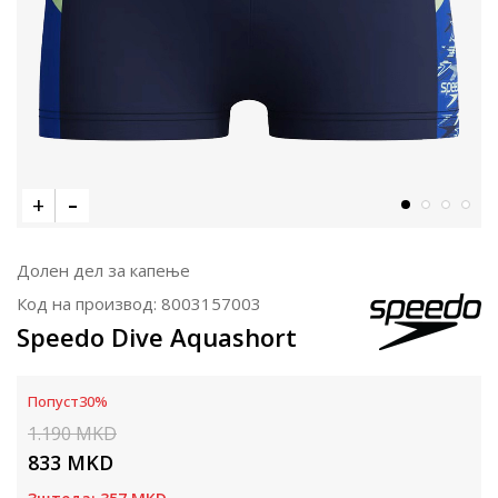
Долен дел за капење
Код на производ:
8003157003
Speedo Dive Aquashort
Попуст
30
%
1.190
MKD
833
MKD