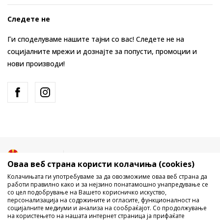
Следете не
Ги споделуваме нашите тајни со вас! Следете не на
социјалните мрежи и дознајте за попусти, промоции и
нови производи!
Македонија
Промена
Оваа веб страна користи колачиња (cookies)
Колачињата ги употребуваме за да овозможиме оваа веб страна да
работи правилно како и за нејзино понатамошно унапредување се
со цел подобрување на Вашето корисничко искуство,
персонализација на содржините и огласите, функционалност на
социјалните медиуми и анализа на сообраќајот. Со продолжување
на користењето на нашата интернет страница ја прифаќате