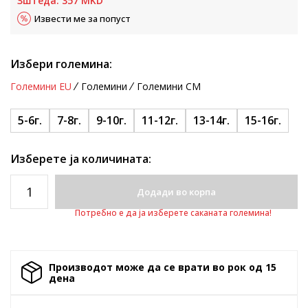
Зштеда:
357
MKD
Извести ме за попуст
Избери големина:
Големини EU
Големини
Големини CM
5-6г.
7-8г.
9-10г.
11-12г.
13-14г.
15-16г.
Изберете ја количината:
Додади во корпа
Потребно е да ја изберете саканата големина!
Производот може да се врати во рок од 15
денa