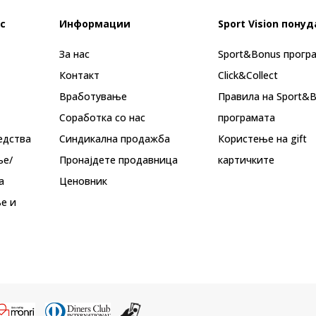
с
Информации
Sport Vision понуд
За нас
Sport&Bonus прогр
Контакт
Click&Collect
Вработување
Правила на Sport&
Соработка со нас
програмата
едства
Синдикална продажба
Користење на gift
ње/
Пронајдете продавница
картичките
а
Ценовник
е и