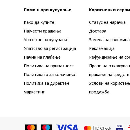
Помош при купување
Кориснички серви
Како да купите
Статус на нарачка
Најчести прашања
Достава
Упатство за купување
Замена на големина
Упатство за регистрација
Рекламациja
Начин на плаќање
Рефундирање на ср
Политика на приватност
Право на откажува
Политиката за колачиња
враќање на средств
Политика за директен
Услови на користењ
маркетинг
продажба