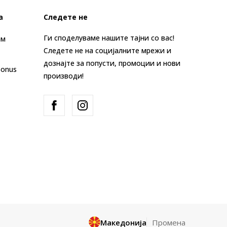
а
Следете не
Ги споделуваме нашите тајни со вас!
ам
Следете не на социјалните мрежи и
дознајте за попусти, промоции и нови
Bonus
производи!
Македонија
Промена