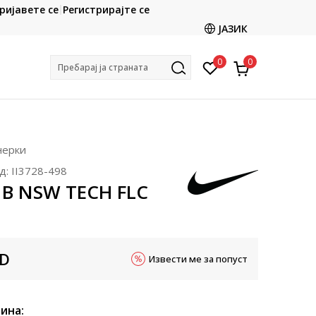
CLICK & COLLECT
ријавете се
Регистрирајте се
ете со картичка online и подигнете во продавницата
ЈАЗИК
по ваш избор
0
0
Пребарај ја страната
нерки
д:
II3728-498
 B NSW TECH FLC
D
Извести ме за попуст
ина: