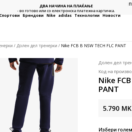
П
ДВА НАЧИНА НА ПЛАЌАЊЕ
тежна
Плат
- во готово или со електронска платежна картичка.
Спортови
Брендови
Nike
adidas
Технологии
Новости
енерки
Долен дел тренерки
Nike FCB B NSW TECH FLC PANT
Долен дел тре
Код на произво
Nike FCB
PANT
5.790
MK
Избери голем