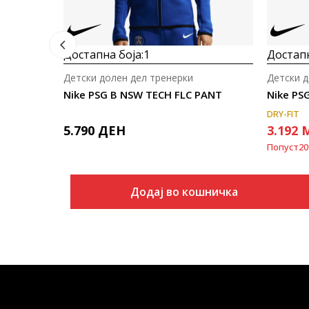
Достапна боја:
1
Достапн
Детски долен дел тренерки
Детски д
Nike PSG B NSW TECH FLC PANT
Nike PSG
DRY-FIT
5.790
ДЕН
3.192
Попуст
20
Додај во кошничка