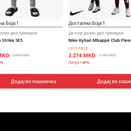
а боја:
1
Достапна боја:
1
олен дел тренерки
Детски долен дел тренерки
 Strike SE5
Nike Kylian Mbappé Club Flee
LAST PIECE
MKD
2.274
MKD
3.990
MKD
3.790
MKD
%
Попуст
40
%
Додај во кошничка
Додај во кош