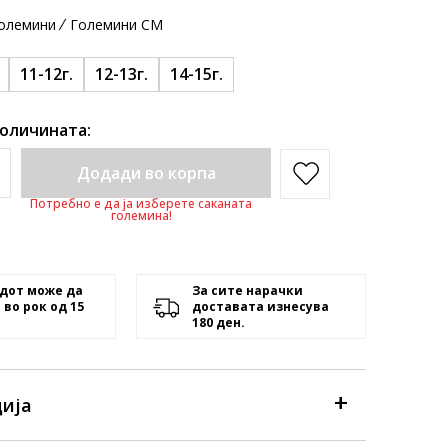
олемини
Големини CM
11-12г.
12-13г.
14-15г.
количината:
Додади во корпа
Потребно е да ја изберете саканата
големина!
дот може да
За сите нарачки
 во рок од 15
доставата изнесува
180 ден.
ија