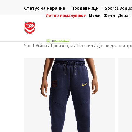
ИСПОРАКА ВО РОК ОД 5 РАБОТНИ ДЕНА
Статус на нарачка
Продавници
Sport&Bonus
-222
- на сите нарачки во готово или со електронска пла
картичка
Летно намалување
Мажи
Жени
Деца
Sport Vision
Производи
Текстил
Долни делови тр