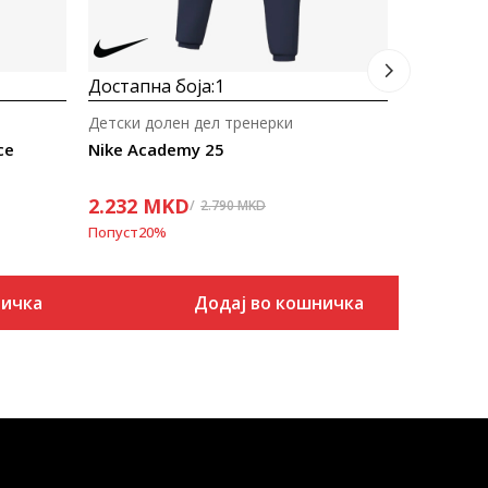
Достапна боја:
1
Детски долен дел тренерки
ce
Nike Academy 25
2.232
MKD
2.790
MKD
Попуст
20
%
ничка
Додај во кошничка