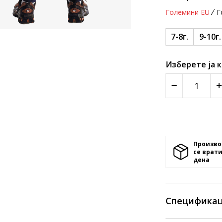
Големини EU
Г
7-8г.
9-10г.
Изберете ја 
Произво
се врати
денa
Спецификац