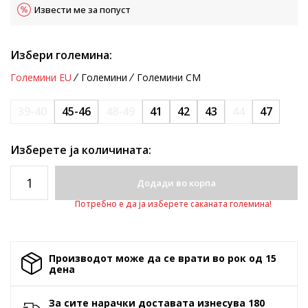
Извести ме за попуст
Избери големина:
Големини EU
Големини
Големини CM
39-40
45-46
48-49
41
42
43
44
47
Изберете ја количината:
Додади во корпа
Потребно е да ја изберете саканата големина!
Производот може да се врати во рок од 15
денa
За сите нарачки доставата изнесува 180