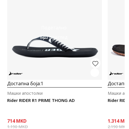
Подетално
Брз преглед
Достапна боја:
1
Достапна
Машки апостолки
Машки апо
Rider RIDER R1 PRIME THONG AD
Rider RID
714
MKD
1.314
MK
1.190
MKD
2.190
MKD