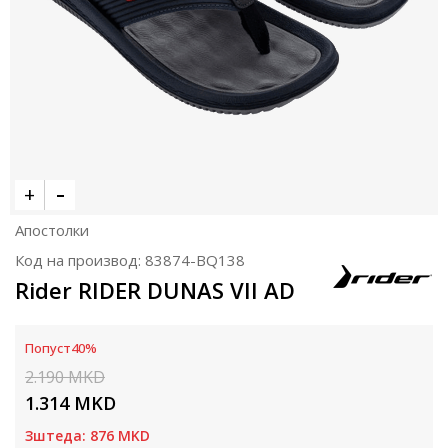
Апостолки
Код на производ:
83874-BQ138
Rider RIDER DUNAS VII AD
Попуст
40
%
2.190
MKD
1.314
MKD
Зштеда:
876
MKD