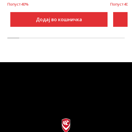
Попуст
40
%
Попуст
40
%
Додај во кошничка