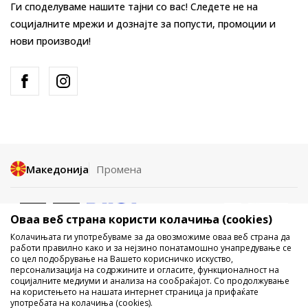
Ги споделуваме нашите тајни со вас! Следете не на
социјалните мрежи и дознајте за попусти, промоции и
нови производи!
Македонија
Промена
Оваа веб страна користи колачиња (cookies)
Колачињата ги употребуваме за да овозможиме оваа веб страна да
работи правилно како и за нејзино понатамошно унапредување се
со цел подобрување на Вашето корисничко искуство,
Не е дозволено превземање или користење на содржината од
персонализација на содржините и огласите, функционалност на
социјалните медиуми и анализа на сообраќајот. Со продолжување
интернет страните на Sport Vision, делумно или целосно a се
на користењето на нашата интернет страница ја прифаќате
однесува на логоа, трговски марки, комерцијални содржини, ниту
употребата на колачиња (cookies).
истите да се отстапуваат на трети лица, јавно да се објавуваат или да