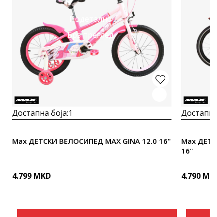
Подетално
Брз преглед
Достапна боја:
1
Достапна
Max ДЕТСКИ ВЕЛОСИПЕД MAX GINA 12.0 16"
Max ДЕТС
16"
4.799
MKD
4.790
MK