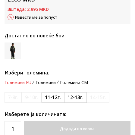
Зштеда:
2.995
MKD
Извести ме за попуст
Достапно во повеќе бои:
Избери големина:
Големини EU
Големини
Големини CM
7-8г.
9-10г.
11-12г.
12-13г.
14-15г.
Изберете ја количината:
Додади во корпа