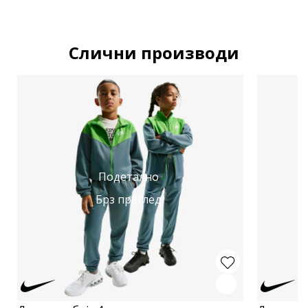
Слични производи
Подетално
Брз преглед