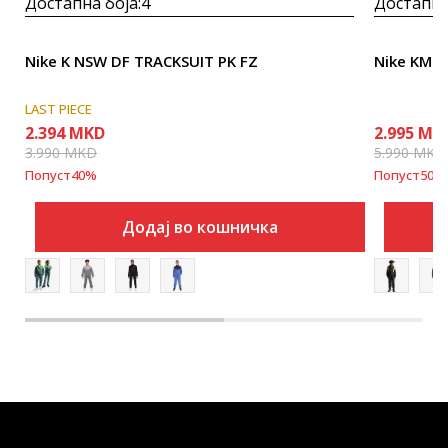
Достапна боја:
4
Достапна
Nike K NSW DF TRACKSUIT PK FZ
Nike KM 
LAST PIECE
2.394
MKD
2.995
MK
3.990
MKD
5.990
MKD
Попуст
40
%
Попуст
50
%
Додај во кошничка