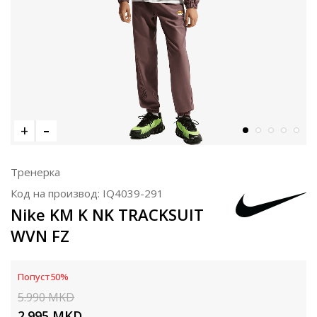
Тренерка
Код на производ:
IQ4039-291
Nike KM K NK TRACKSUIT
WVN FZ
Попуст
50
%
5.990
MKD
2.995
MKD