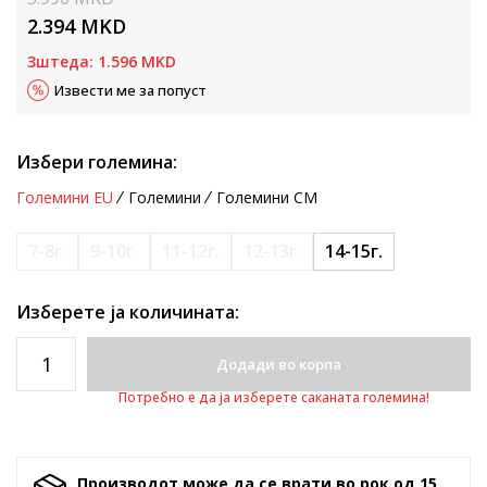
2.394
MKD
Зштеда:
1.596
MKD
Извести ме за попуст
Избери големина:
Големини EU
Големини
Големини CM
7-8г.
9-10г.
11-12г.
12-13г.
14-15г.
Изберете ја количината:
Додади во корпа
Потребно е да ја изберете саканата големина!
Производот може да се врати во рок од 15