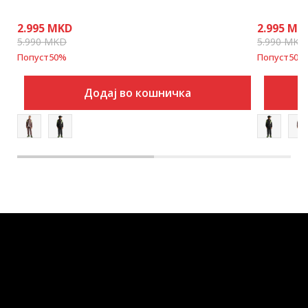
2.995
MKD
2.995
MK
5.990
MKD
5.990
MKD
Попуст
50
%
Попуст
50
%
Додај во кошничка