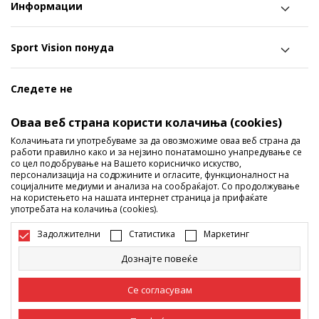
Информации
Sport Vision понуда
Следете не
Ги споделуваме нашите тајни со вас! Следете не на
Оваа веб страна користи колачиња (cookies)
социјалните мрежи и дознајте за попусти, промоции и
Колачињата ги употребуваме за да овозможиме оваа веб страна да
работи правилно како и за нејзино понатамошно унапредување се
нови производи!
со цел подобрување на Вашето корисничко искуство,
персонализација на содржините и огласите, функционалност на
социјалните медиуми и анализа на сообраќајот. Со продолжување
на користењето на нашата интернет страница ја прифаќате
употребата на колачиња (cookies).
Задолжителни
Статистика
Маркетинг
Дознајте повеќе
Македонија
Промена
Се согласувам