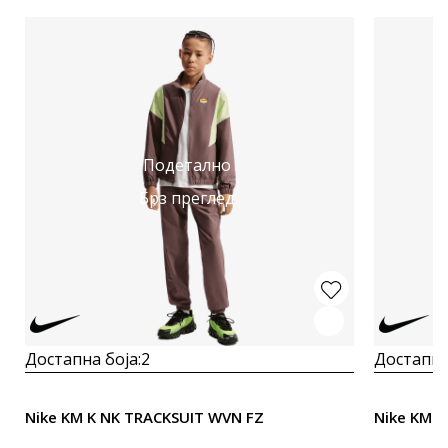
Подетално
Брз преглед
Достапна боја:
2
Достапна
Nike KM K NK TRACKSUIT WVN FZ
Nike KM 