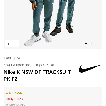
Тренерка
Код на производ:
HQ9315-382
Nike K NSW DF TRACKSUIT
PK FZ
LAST PIECE
Попуст
40
%
3.990
MKD