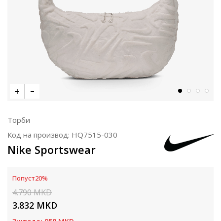
Торби
Код на производ:
HQ7515-030
Nike Sportswear
Попуст
20
%
4.790
MKD
3.832
MKD