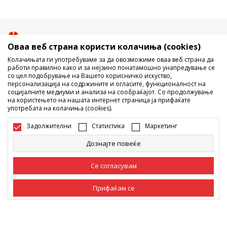
Македонија
Промена
Оваа веб страна користи колачиња (cookies)
Колачињата ги употребуваме за да овозможиме оваа веб страна да
работи правилно како и за нејзино понатамошно унапредување се
со цел подобрување на Вашето корисничко искуство,
персонализација на содржините и огласите, функционалност на
социјалните медиуми и анализа на сообраќајот. Со продолжување
на користењето на нашата интернет страница ја прифаќате
употребата на колачиња (cookies).
Не е дозволено превземање или користење на содржината од
интернет страните на Sport Vision, делумно или целосно a се
Задолжителни
Статистика
Маркетинг
однесува на логоа, трговски марки, комерцијални содржини, ниту
истите да се отстапуваат на трети лица, јавно да се објавуваат или да
Дознајте повеќе
се користат за било какви цели, без писмена согласност од БДС.МК
ДООЕЛ.
Настојуваме да бидеме што попрецизни во описот на производот,
Се согласувам
фотографијата и самата цена, но не можеме да гарантираме дака
сите информации се комплетни и без грешка. Сите прикажани
Прифаќам се
производи на сајтот се дел од нашата понуда, но не се подразбира
дека мораат да се достапни во секој момент. Достапноста на
производите може да ја проверите и на телефонскиот број 02 3055
Задолжителни
Задолжителните колачиња ја прават страницата
222.
употреблива, односно овозможуваат основни