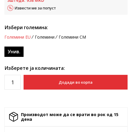
Зштеда:
958
MKD
Извести ме за попуст
Избери големина:
Големини EU
Големини
Големини CM
Унив.
Изберете ја количината:
Додади во корпа
Производот може да се врати во рок од 15
денa