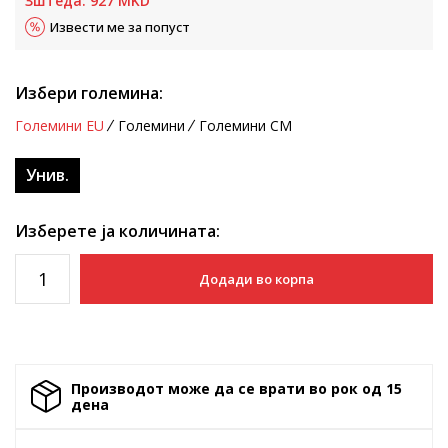
Зштеда:
927
MKD
Извести ме за попуст
Избери големина:
Големини EU
Големини
Големини CM
Унив.
Изберете ја количината:
Додади во корпа
Производот може да се врати во рок од 15
денa