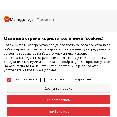
Македонија
Промена
Оваа веб страна користи колачиња (cookies)
Колачињата ги употребуваме за да овозможиме оваа веб страна да
работи правилно како и за нејзино понатамошно унапредување се
со цел подобрување на Вашето корисничко искуство,
Не е дозволено превземање или користење на содржината од
персонализација на содржините и огласите, функционалност на
социјалните медиуми и анализа на сообраќајот. Со продолжување
интернет страните на Sport Vision, делумно или целосно a се
на користењето на нашата интернет страница ја прифаќате
однесува на логоа, трговски марки, комерцијални содржини, ниту
употребата на колачиња (cookies).
истите да се отстапуваат на трети лица, јавно да се објавуваат или да
се користат за било какви цели, без писмена согласност од БДС.МК
Задолжителни
Статистика
Маркетинг
ДООЕЛ.
Настојуваме да бидеме што попрецизни во описот на производот,
Дознајте повеќе
фотографијата и самата цена, но не можеме да гарантираме дака
сите информации се комплетни и без грешка. Сите прикажани
производи на сајтот се дел од нашата понуда, но не се подразбира
Се согласувам
дека мораат да се достапни во секој момент. Достапноста на
производите може да ја проверите и на телефонскиот број 02 3055
222.
Прифаќам се