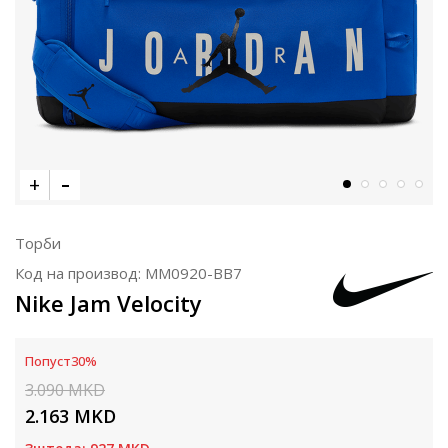
Торби
Код на производ:
MM0920-BB7
Nike Jam Velocity
Попуст
30
%
3.090
MKD
2.163
MKD