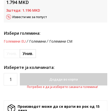
1.794
MKD
Зштеда:
1.196
MKD
Извести ме за попуст
Избери големина:
Големини EU
Големини
Големини CM
Унив.
Унив.
Изберете ја количината:
Додади во корпа
Потребно е да ја изберете саканата големина!
Производот може да се врати во рок од 15
денa