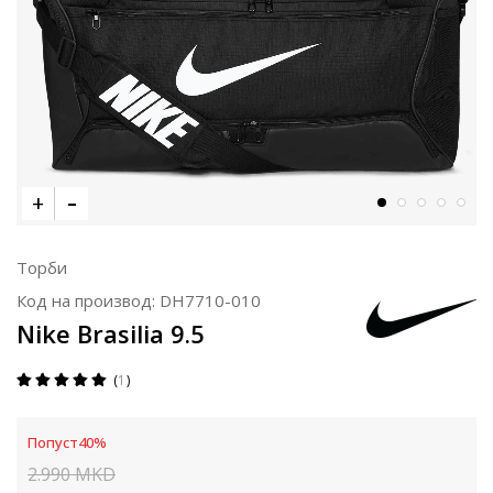
Торби
Код на производ:
DH7710-010
Nike Brasilia 9.5
1
Попуст
40
%
2.990
MKD