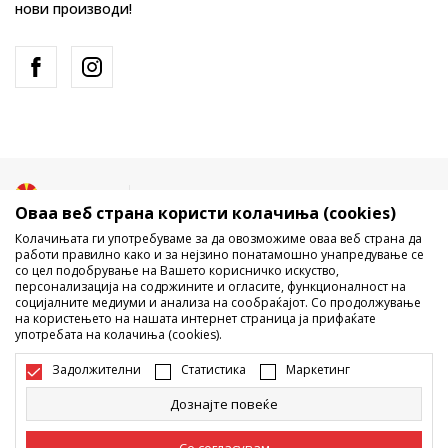
нови производи!
Македонија
Промена
Оваа веб страна користи колачиња (cookies)
Колачињата ги употребуваме за да овозможиме оваа веб страна да
работи правилно како и за нејзино понатамошно унапредување се
со цел подобрување на Вашето корисничко искуство,
персонализација на содржините и огласите, функционалност на
социјалните медиуми и анализа на сообраќајот. Со продолжување
на користењето на нашата интернет страница ја прифаќате
употребата на колачиња (cookies).
Не е дозволено превземање или користење на содржината од
интернет страните на Sport Vision, делумно или целосно a се
Задолжителни
Статистика
Маркетинг
однесува на логоа, трговски марки, комерцијални содржини, ниту
истите да се отстапуваат на трети лица, јавно да се објавуваат или да
Дознајте повеќе
се користат за било какви цели, без писмена согласност од БДС.МК
ДООЕЛ.
Настојуваме да бидеме што попрецизни во описот на производот,