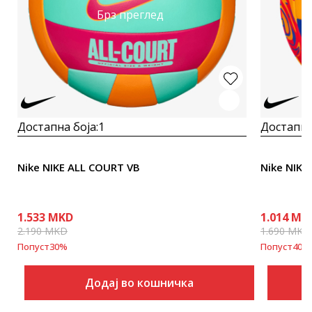
Брз преглед
Достапна боја:
1
Достапна
Nike NIKE ALL COURT VB
Nike NIKE
1.533
MKD
1.014
MK
2.190
MKD
1.690
MKD
Попуст
30
%
Попуст
40
%
Додај во кошничка