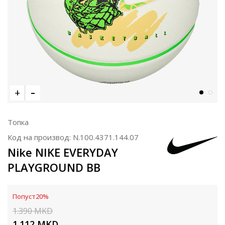
Топка
Код на производ:
N.100.4371.144.07
Nike NIKE EVERYDAY
PLAYGROUND BB
Попуст
20
%
1.390
MKD
1.112
MKD