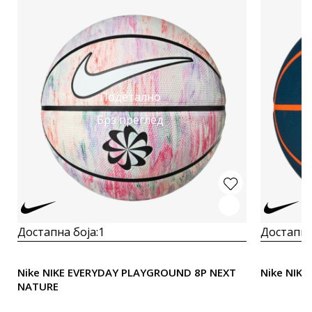
Подетално
Брз преглед
Достапна боја:
1
Достапна
Nike NIKE EVERYDAY PLAYGROUND 8P NEXT
Nike NIK
NATURE