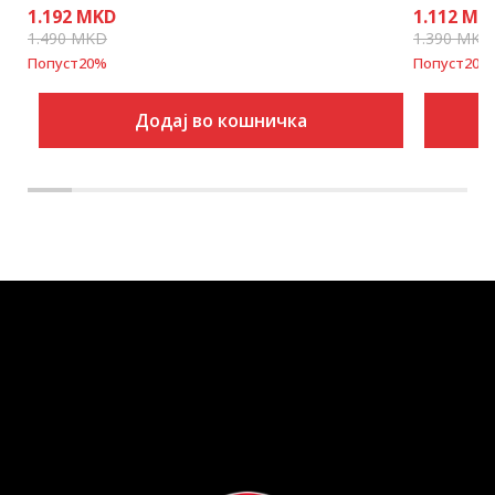
1.192
MKD
1.112
MK
1.490
MKD
1.390
MKD
Попуст
20
%
Попуст
20
%
Додај во кошничка