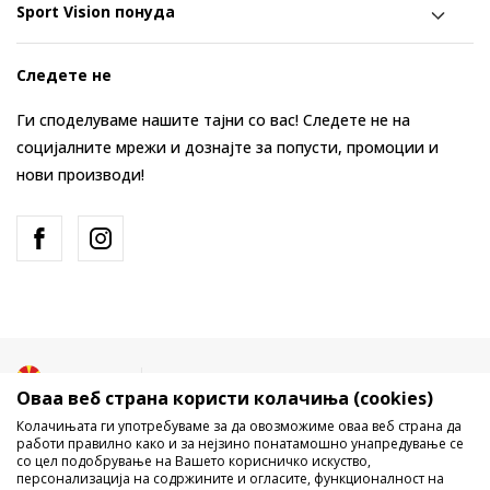
Sport Vision понуда
Следете не
Ги споделуваме нашите тајни со вас! Следете не на
социјалните мрежи и дознајте за попусти, промоции и
нови производи!
Македонија
Промена
Оваа веб страна користи колачиња (cookies)
Колачињата ги употребуваме за да овозможиме оваа веб страна да
работи правилно како и за нејзино понатамошно унапредување се
со цел подобрување на Вашето корисничко искуство,
персонализација на содржините и огласите, функционалност на