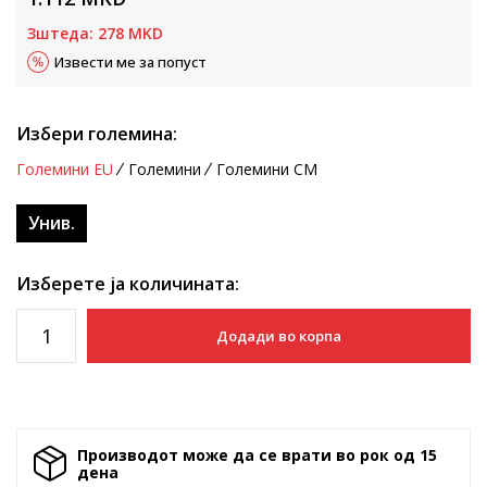
Зштеда:
278
MKD
Извести ме за попуст
Избери големина:
Големини EU
Големини
Големини CM
Унив.
Изберете ја количината:
Додади во корпа
Производот може да се врати во рок од 15
денa