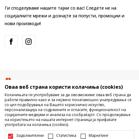
Ги споделуваме нашите тајни со вас! Следете не на
социјалните мрежи и дознајте за попусти, промоции и
нови производи!
Македонија
Промена
Оваа веб страна користи колачиња (cookies)
Колачињата ги употребуваме за да овозможиме оваа веб страна да
работи правилно како и за нејзино понатамошно унапредување се
со цел подобрување на Вашето корисничко искуство,
персонализација на содржините и огласите, функционалност на
социјалните медиуми и анализа на сообраќајот. Со продолжување
на користењето на нашата интернет страница ја прифаќате
употребата на колачиња (cookies).
Не е дозволено превземање или користење на содржината од
интернет страните на Sport Vision, делумно или целосно a се
Задолжителни
Статистика
Маркетинг
однесува на логоа, трговски марки, комерцијални содржини, ниту