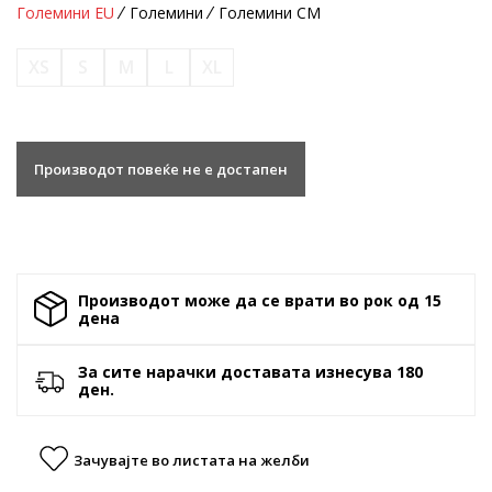
Големини EU
Големини
Големини CM
XS
S
M
L
XL
Производот повеќе не е достапен
Производот може да се врати во рок од 15
денa
За сите нарачки доставата изнесува 180
ден.
Зачувајте во листата на желби