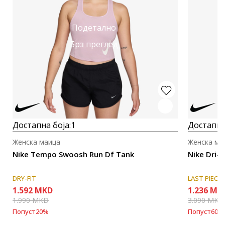
Подетално
Брз преглед
Достапна боја:
1
Достапна
Женска маица
Женска ма
Nike Tempo Swoosh Run Df Tank
Nike Dri-F
DRY-FIT
LAST PIECE
1.592
MKD
1.236
MK
1.990
MKD
3.090
MKD
Попуст
20
%
Попуст
60
%