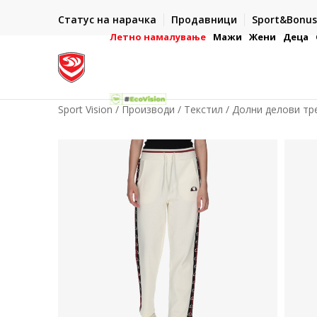
ИСПОРАКА ВО РОК ОД 5 РАБОТНИ ДЕНА
Статус на нарачка
Продавници
Sport&Bonus
-222
- на сите нарачки во готово или со електронска пла
картичка
Летно намалување
Мажи
Жени
Деца
Sport Vision
Производи
Текстил
Долни делови тр