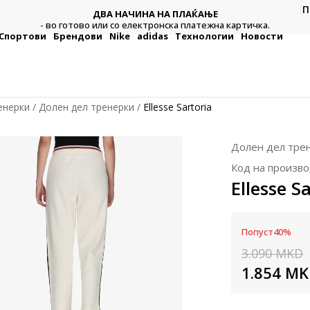
П
ДВА НАЧИНА НА ПЛАЌАЊЕ
тежна
Плат
- во готово или со електронска платежна картичка.
Спортови
Брендови
Nike
adidas
Технологии
Новости
енерки
Долен дел тренерки
Ellesse Sartoria
Долен дел тре
Код на произво
Ellesse S
Попуст
40
%
3.090
MKD
1.854
MK