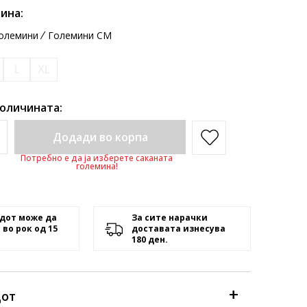
ина:
олемини
Големини CM
L
XL
количината:
Додади во корпа
Потребно е да ја изберете саканата
големина!
дот може да
За сите нарачки
 во рок од 15
доставата изнесува
180 ден.
дот