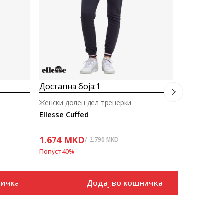
1.743
M
Попуст
30
%
Достапна боја:
1
Женски долен дел тренерки
Ellesse Cuffed
1.674
MKD
2.790
MKD
Попуст
40
%
ничка
Додај во кошничка