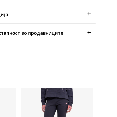
ија
стапност во продавниците
Достапна
Женски до
Ellesse C