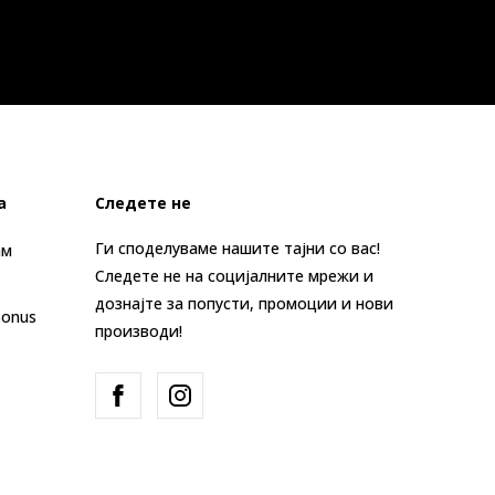
а
Следете не
Ги споделуваме нашите тајни со вас!
ам
Следете не на социјалните мрежи и
дознајте за попусти, промоции и нови
Bonus
производи!