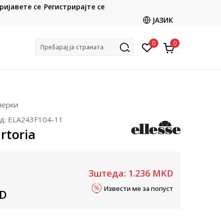
CLICK & COLLECT
ријавете се
Регистрирајте се
ете со картичка online и подигнете во продавницата
ЈАЗИК
по ваш избор
0
0
Пребарај ја страната
нерки
д:
ELA243F104-11
artoria
Зштеда:
1.236
MKD
Извести ме за попуст
D