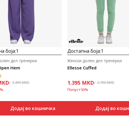
а боја:
1
Достапна боја:
1
олен дел тренерки
Женски долен дел тренерки
 Open Hem
Ellesse Cuffed
E
MKD
1.395
MKD
2.490
MKD
2.790
MKD
%
Попуст
50
%
Додај во кошничка
Додај во кош