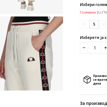
Избери голем
Големини EU
Г
XS
S
M
Изберете ја 
Произво
се врати
денa
За произво