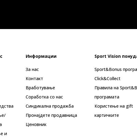
с
Информации
Sport Vision понуд
За нас
Sport&Bonus прогр
Контакт
Click&Collect
Вработување
Правила на Sport&
Соработка со нас
програмата
едства
Синдикална продажба
Користење на gift
ње/
Пронајдете продавница
картичките
а
Ценовник
е и