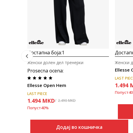
Достапна боја:
1
Достапн
Женски долен дел тренерки
Женски д
Ellesse
Prosecna ocena
:
LAST PIEC
1.494
Ellesse Open Hem
Попуст
40
LAST PIECE
1.494
MKD
2.490
MKD
Попуст
40
%
Додај во кошничка