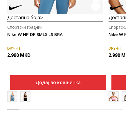
Достапна боја:
2
Достапна
Спортски градник
Спортски 
Nike W NP DF SMLS LS BRA
Nike W N
DRY-FIT
DRY-FIT
2.990
MKD
2.990
MK
Додај во кошничка