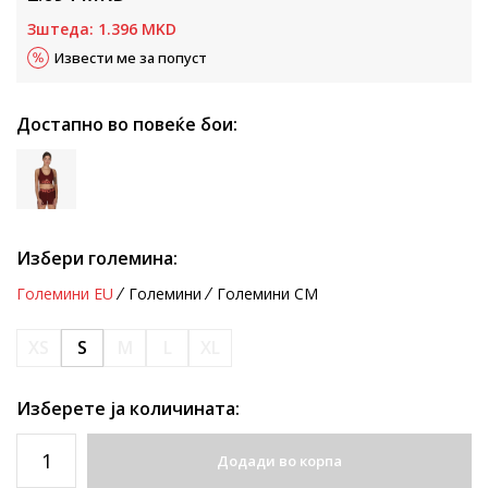
Зштеда:
1.396
MKD
Извести ме за попуст
Достапно во повеќе бои:
Избери големина:
Големини EU
Големини
Големини CM
XS
S
M
L
XL
Изберете ја количината:
Додади во корпа