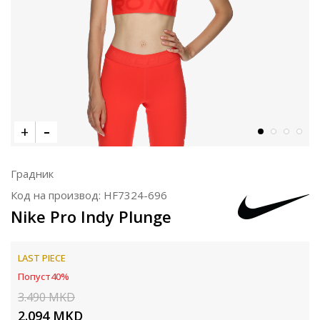
Градник
Код на производ:
HF7324-696
Nike Pro Indy Plunge
LAST PIECE
Попуст
40
%
3.490
MKD
2.094
MKD