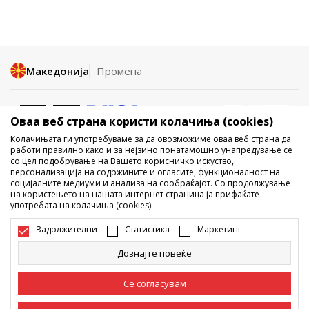
Македонија
Промена
Оваа веб страна користи колачиња (cookies)
Колачињата ги употребуваме за да овозможиме оваа веб страна да
работи правилно како и за нејзино понатамошно унапредување се
со цел подобрување на Вашето корисничко искуство,
Не е дозволено превземање или користење на содржината од
персонализација на содржините и огласите, функционалност на
социјалните медиуми и анализа на сообраќајот. Со продолжување
интернет страните на Sport Vision, делумно или целосно a се
на користењето на нашата интернет страница ја прифаќате
однесува на логоа, трговски марки, комерцијални содржини, ниту
употребата на колачиња (cookies).
истите да се отстапуваат на трети лица, јавно да се објавуваат или да
се користат за било какви цели, без писмена согласност од БДС.МК
Задолжителни
Статистика
Маркетинг
ДООЕЛ.
Настојуваме да бидеме што попрецизни во описот на производот,
Дознајте повеќе
фотографијата и самата цена, но не можеме да гарантираме дака
сите информации се комплетни и без грешка. Сите прикажани
производи на сајтот се дел од нашата понуда, но не се подразбира
Се согласувам
дека мораат да се достапни во секој момент. Достапноста на
производите може да ја проверите и на телефонскиот број 02 3055