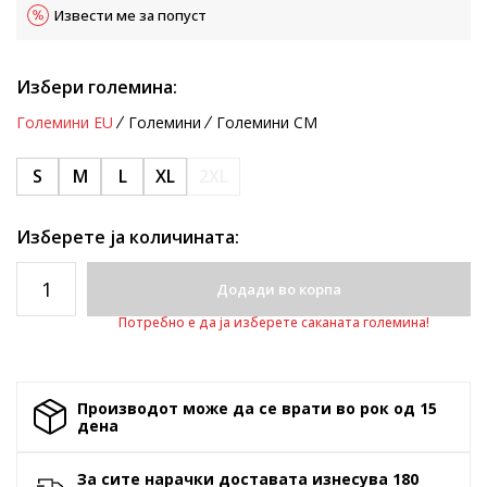
Извести ме за попуст
Избери големина:
Големини EU
Големини
Големини CM
S
M
L
XL
2XL
Изберете ја количината:
Додади во корпа
Потребно е да ја изберете саканата големина!
Производот може да се врати во рок од 15
денa
За сите нарачки доставата изнесува 180