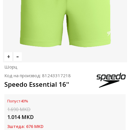
Шорц
Код на производ:
81243317218
Speedo Essential 16''
Попуст
40
%
1.690
MKD
1.014
MKD
Зштеда:
676
MKD