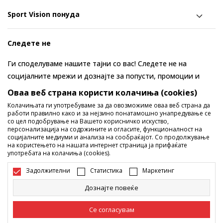
Sport Vision понуда
Следете не
Ги споделуваме нашите тајни со вас! Следете не на
социјалните мрежи и дознајте за попусти, промоции и
нови производи!
Оваа веб страна користи колачиња (cookies)
Колачињата ги употребуваме за да овозможиме оваа веб страна да
работи правилно како и за нејзино понатамошно унапредување се
со цел подобрување на Вашето корисничко искуство,
персонализација на содржините и огласите, функционалност на
социјалните медиуми и анализа на сообраќајот. Со продолжување
на користењето на нашата интернет страница ја прифаќате
употребата на колачиња (cookies).
Задолжителни
Статистика
Маркетинг
Македонија
Промена
Дознајте повеќе
Се согласувам