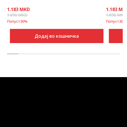
1.183
MKD
1.183
MK
1.690
MKD
1.690
MKD
Попуст
30
%
Попуст
30
%
Додај во кошничка