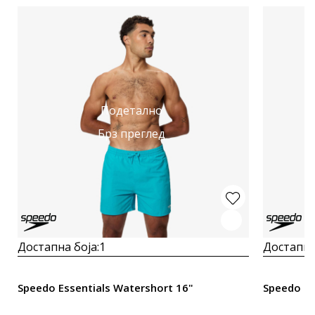
Подетално
Брз преглед
Достапна боја:
1
Достапна
Speedo Essentials Watershort 16"
Speedo Es