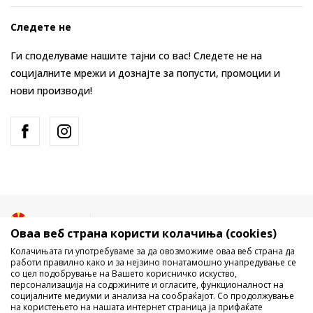
Следете не
Ги споделуваме нашите тајни со вас! Следете не на
социјалните мрежи и дознајте за попусти, промоции и
нови производи!
Македонија
Промена
Оваа веб страна користи колачиња (cookies)
Колачињата ги употребуваме за да овозможиме оваа веб страна да
работи правилно како и за нејзино понатамошно унапредување се
со цел подобрување на Вашето корисничко искуство,
персонализација на содржините и огласите, функционалност на
социјалните медиуми и анализа на сообраќајот. Со продолжување
на користењето на нашата интернет страница ја прифаќате