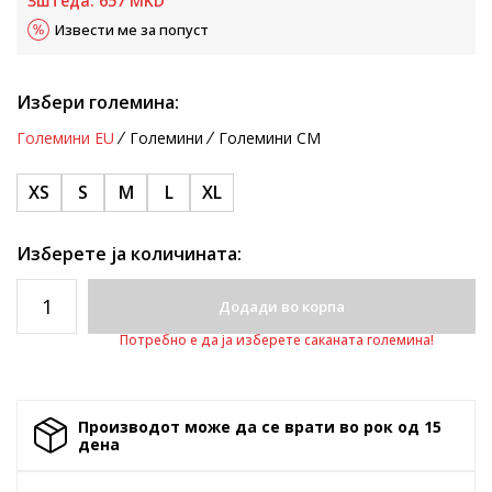
Зштеда:
657
MKD
Извести ме за попуст
Избери големина:
Големини EU
Големини
Големини CM
XS
S
M
L
XL
Изберете ја количината:
Додади во корпа
Потребно е да ја изберете саканата големина!
Производот може да се врати во рок од 15
денa