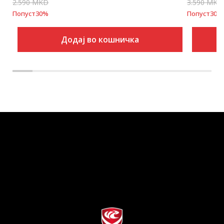
2.590
MKD
3.590
MKD
Попуст
30
%
Попуст
30
%
Додај во кошничка