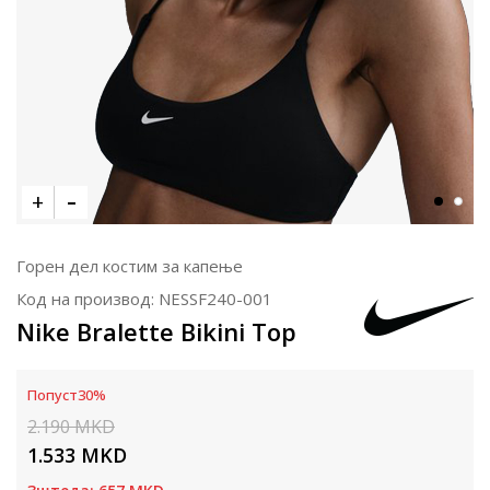
Горен дел костим за капење
Код на производ:
NESSF240-001
Nike Bralette Bikini Top
Попуст
30
%
2.190
MKD
1.533
MKD