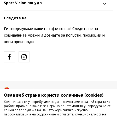
Sport Vision понуда
Следете не
Ги споделуваме нашите тајни со вас! Следете не на
социјалните мрежи и дознајте за попусти, промоции и
нови производи!
Македонија
Промена
Оваа веб страна користи колачиња (cookies)
Колачињата ги употребуваме за да овозможиме оваа веб страна да
работи правилно како и за нејзино понатамошно унапредување се
со цел подобрување на Вашето корисничко искуство,
персонализација на содржините и огласите, функционалност на