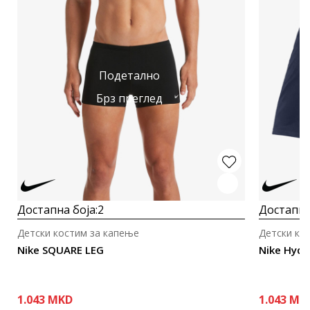
Подетално
Брз преглед
Достапна боја:
2
Достапна
Детски костим за капење
Детски ко
Nike SQUARE LEG
Nike Hydr
1.043
MKD
1.043
MK