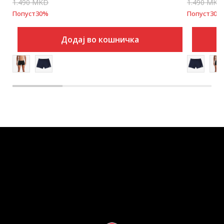
1.490
MKD
1.490
MKD
Попуст
30
%
Попуст
30
%
Додај во кошничка