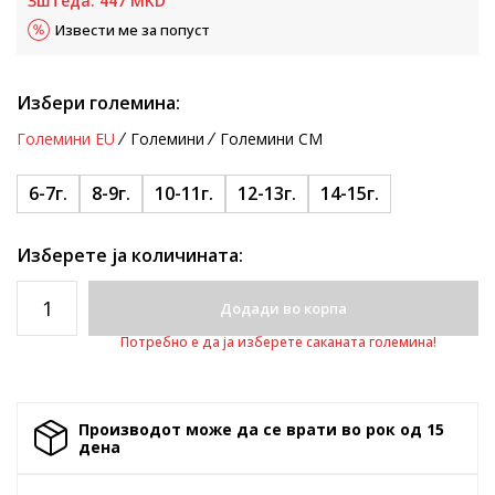
Зштеда:
447
MKD
Извести ме за попуст
Избери големина:
Големини EU
Големини
Големини CM
6-7г.
8-9г.
10-11г.
12-13г.
14-15г.
Изберете ја количината:
Додади во корпа
Потребно е да ја изберете саканата големина!
Производот може да се врати во рок од 15
денa