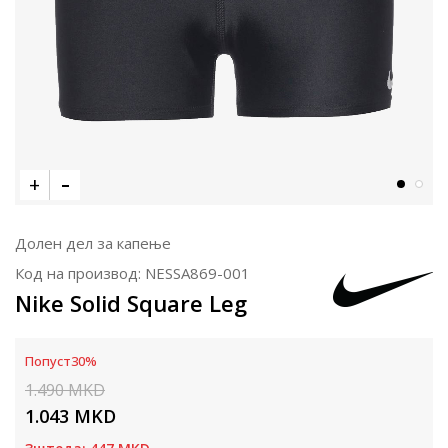
Долен дел за капење
Код на производ:
NESSA869-001
Nike Solid Square Leg
Попуст
30
%
1.490
MKD
1.043
MKD